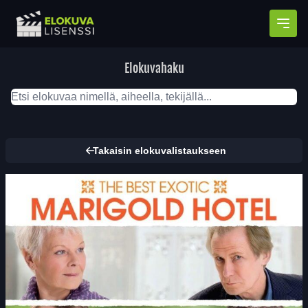
Avaa
Elokuvahaku
Takaisin elokuvalistaukseen