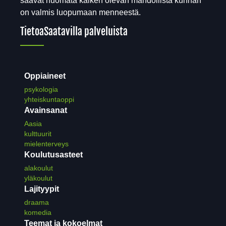
saavat huomata kaiken olevan mahdollista kunhan
on valmis luopumaan menneestä.
Tietoa
Saatavilla palveluista
Oppiaineet
psykologia
yhteiskuntaoppi
Avainsanat
Aasia
kulttuurit
mielenterveys
Koulutusasteet
alakoulut
yläkoulut
Lajityypit
draama
komedia
Teemat ja kokoelmat