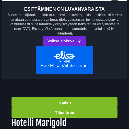
ESITTÄMINEN ON LUVANVARAISTA
Suomen tekijänoikeuslain mukaisesti elokuvien julkista esittämistä varten
tarvitaan voimassa oleva lupa. Elokuvalisenssin luvilla esität elokuvia
vastuullisesti miltä tahansa yksityiskäyttöön tarkoitetulta esityslähteeltä
(mm. DVD, Blu-ray, Yle Areena, muut suoratoistopalvelut sekä tv-
tallenteet).
Valitse elokuva
Hae Elisa Viihde -koodi
Traileri
Tilaa lupa
Hotelli Marigold