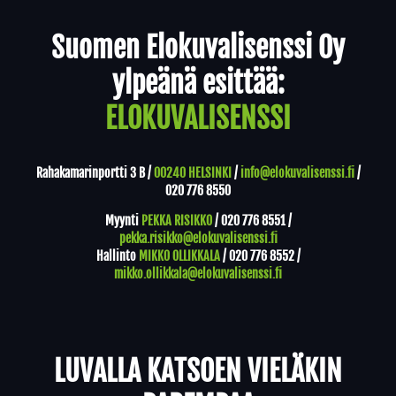
Yhteystiedot
Suomen Elokuvalisenssi Oy
ylpeänä esittää:
ELOKUVALISENSSI
Rahakamarinportti 3 B /
00240 HELSINKI
/
info@elokuvalisenssi.fi
/
020 776 8550
Myynti
PEKKA RISIKKO
/
020 776 8551
/
pekka.risikko@elokuvalisenssi.fi
Hallinto
MIKKO OLLIKKALA
/
020 776 8552
/
mikko.ollikkala@elokuvalisenssi.fi
LUVALLA KATSOEN VIELÄKIN