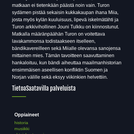
matkaan ei tietenkään päästä noin vain. Turon
sydämen pistää sekaisin kukkakaupan ihana Miia,
josta myös kylän kuuluisuus, lipevä iskelmätähti ja
Turon arkkivihollinen Jouni Tulkku on kiinnostunut.
Matkalla määränpäähän Turon on voitettava
lavakammonsa todistaakseen itselleen,
bändikavereilleen sekä Miialle olevansa sanojensa
mittainen mies. Tämän tavoitteen saavuttaminen
hankaloituu, kun bändi aiheuttaa maailmanhistorian
ensimmäisen aseellisen konfliktin Suomen ja
Norjan välille sekä eksyy viikinkien helvettiin.
Tietoa
Saatavilla palveluista
Oppiaineet
historia
musiikki