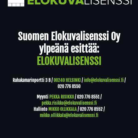
Yhteystiedot
Suomen Elokuvalisenssi Oy
ylpeänä esittää:
ELOKUVALISENSSI
Rahakamarinportti 3 B /
00240 HELSINKI
/
info@elokuvalisenssi.fi
/
020 776 8550
Myynti
PEKKA RISIKKO
/
020 776 8551
/
pekka.risikko@elokuvalisenssi.fi
Hallinto
MIKKO OLLIKKALA
/
020 776 8552
/
mikko.ollikkala@elokuvalisenssi.fi