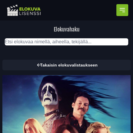
Avaa
Elokuvahaku
Takaisin elokuvalistaukseen