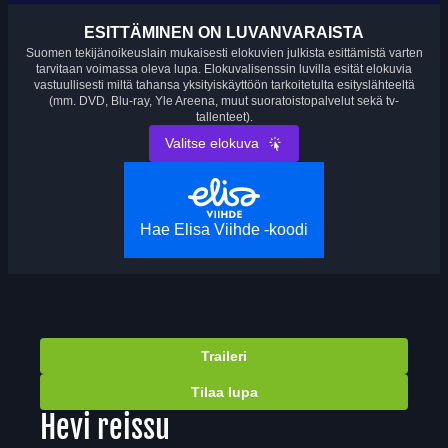
ESITTÄMINEN ON LUVANVARAISTA
Suomen tekijänoikeuslain mukaisesti elokuvien julkista esittämistä varten
tarvitaan voimassa oleva lupa. Elokuvalisenssin luvilla esität elokuvia
vastuullisesti miltä tahansa yksityiskäyttöön tarkoitetulta esityslähteeltä
(mm. DVD, Blu-ray, Yle Areena, muut suoratoistopalvelut sekä tv-
tallenteet).
Valitse elokuva
Hae Elisa Viihde -koodi
Traileri
Tilaa lupa
Hevi reissu