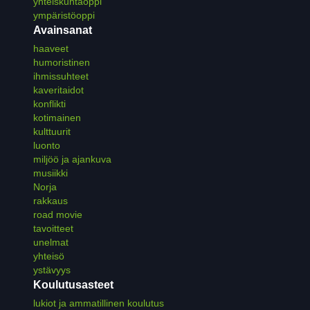
yhteiskuntaoppi
ympäristöoppi
Avainsanat
haaveet
humoristinen
ihmissuhteet
kaveritaidot
konflikti
kotimainen
kulttuurit
luonto
miljöö ja ajankuva
musiikki
Norja
rakkaus
road movie
tavoitteet
unelmat
yhteisö
ystävyys
Koulutusasteet
lukiot ja ammatillinen koulutus