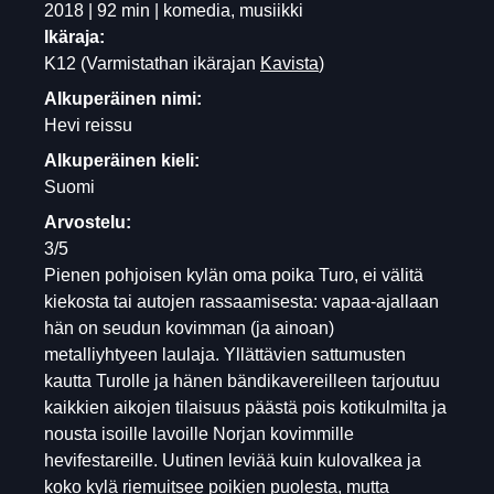
2018 | 92 min | komedia, musiikki
Ikäraja:
K12
(Varmistathan ikärajan
Kavista
)
Alkuperäinen nimi:
Hevi reissu
Alkuperäinen kieli:
Suomi
Arvostelu:
3/5
Pienen pohjoisen kylän oma poika Turo, ei välitä
kiekosta tai autojen rassaamisesta: vapaa-ajallaan
hän on seudun kovimman (ja ainoan)
metalliyhtyeen laulaja. Yllättävien sattumusten
kautta Turolle ja hänen bändikavereilleen tarjoutuu
kaikkien aikojen tilaisuus päästä pois kotikulmilta ja
nousta isoille lavoille Norjan kovimmille
hevifestareille. Uutinen leviää kuin kulovalkea ja
koko kylä riemuitsee poikien puolesta, mutta