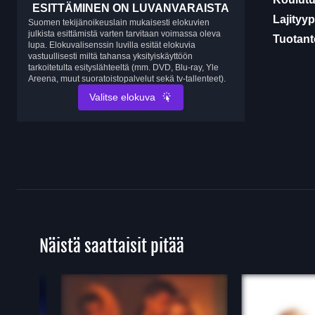
ESITTÄMINEN ON LUVANVARAISTA
Lajityyp
Suomen tekijänoikeuslain mukaisesti elokuvien
julkista esittämistä varten tarvitaan voimassa oleva
Tuotanto
lupa. Elokuvalisenssin luvilla esität elokuvia
vastuullisesti miltä tahansa yksityiskäyttöön
tarkoitetulta esityslähteeltä (mm. DVD, Blu-ray, Yle
Areena, muut suoratoistopalvelut sekä tv-tallenteet).
Valitse elokuva
Näistä saattaisit pitää