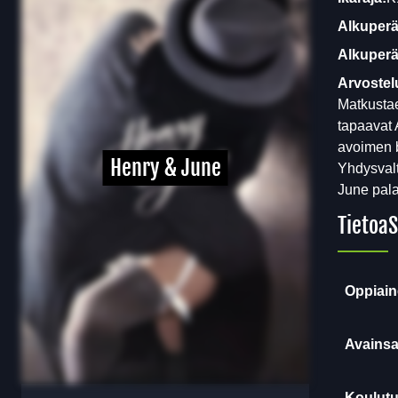
Alkuperä
Alkuperäi
Arvostel
Matkustae
tapaavat 
avoimen 
Henry & June
Yhdysvalt
June pala
Tietoa
S
Oppiain
Avainsa
Koulutu