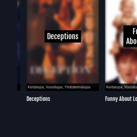
Fun
Deceptions
About 
pa
Kertalupa, Vuosilupa, Yhdistelmälupa
Kertalupa, Vuosilupa, Y
Deceptions
Funny About Love