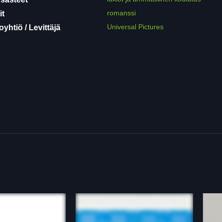
romanssi
it
Universal Pictures
yhtiö / Levittäjä