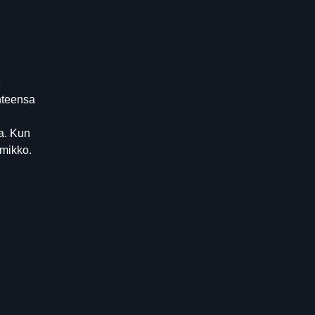
e
uhteensa
a. Kun
lmikko.