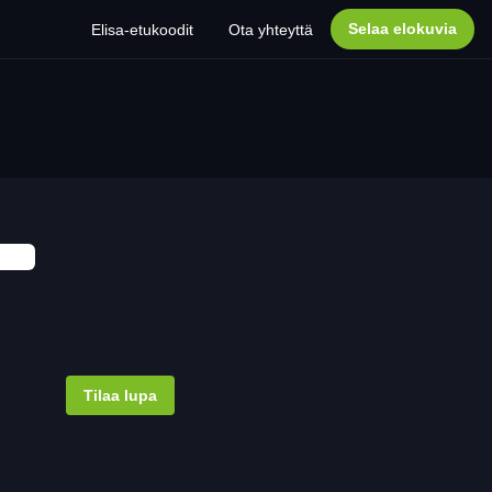
Selaa elokuvia
Elisa-etukoodit
Ota yhteyttä
Tilaa lupa