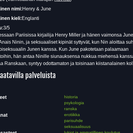
inen nimi:
Henry & June
nen kieli:
Englanti
u:
3/5
ssaan Pariisissa kirjailija Henry Miller ja hänen vaimonsa Jun
Anais Ninin, ja seksuaaliset kipinät syttyvät, kun Nin aloittaa s
biseksuaalin Junen kanssa. Kun June pakotetaan palaamaan
oihin, hän antaa Ninille siunauksensa nukkua miehensä kanss
a Ranskaan, syntyy odottamaton ja toisinaan kiistanalainen ko
aatavilla palveluista
historia
eet
psykologia
ranska
erotiikka
nat
parisuhde
seksuaalisuus
lukiot ja ammatillinen koulutus
sasteet