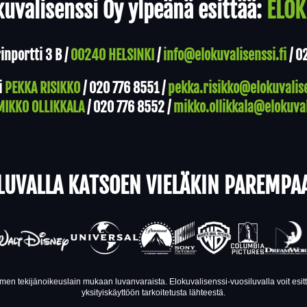
uvalisenssi Oy ylpeänä esittää:
ELOK
nportti 3 B /
00240 HELSINKI
/
info@elokuvalisenssi.fi
/
0
i
PEKKA RISIKKO
/
020 776 8551
/
pekka.risikko@elokuvalise
MIKKO OLLIKKALA
/
020 776 8552
/
mikko.ollikkala@elokuval
LUVALLA KATSOEN VIELÄKIN PAREMPA
en tekijänoikeuslain mukaan luvanvaraista. Elokuvalisenssi-vuosiluvalla voit esi
yksityiskäyttöön tarkoitetusta lähteestä.