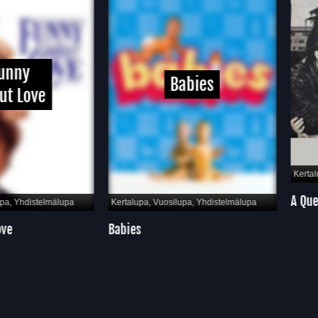
ny
Babies
Love
Kertalupa, 
A Questio
hdistelmälupa
Kertalupa, Vuosilupa, Yhdistelmälupa
Babies