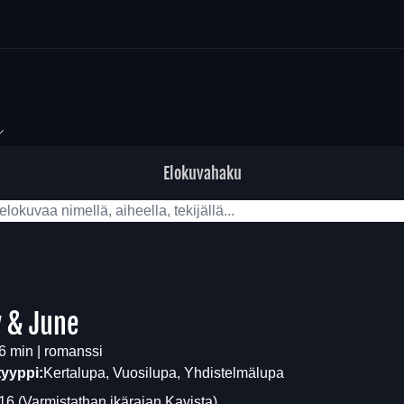
Elokuvahaku
 & June
6 min | romanssi
tyyppi:
Kertalupa, Vuosilupa, Yhdistelmälupa
16
(Varmistathan ikärajan
Kavista
)