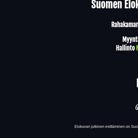
Suomen Elok
Rahakamari
Myynt
Hallinto
Elokuvan julkinen esittäminen on Suom