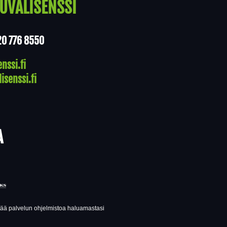
UVALISENSSI
20 776 8550
nssi.fi
isenssi.fi
A
ttää palvelun ohjelmistoa haluamastasi