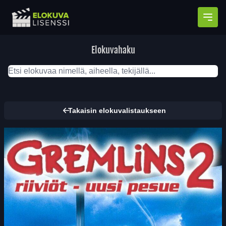
Avaa
Elokuvahaku
Takaisin elokuvalistaukseen