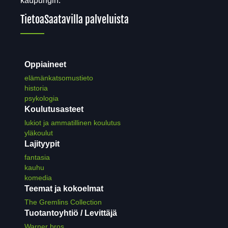
kaupungin.
Tietoa
Saatavilla palveluista
Oppiaineet
elämänkatsomustieto
historia
psykologia
Koulutusasteet
lukiot ja ammatillinen koulutus
yläkoulut
Lajityypit
fantasia
kauhu
komedia
Teemat ja kokoelmat
The Gremlins Collection
Tuotantoyhtiö / Levittäjä
Warner bros.