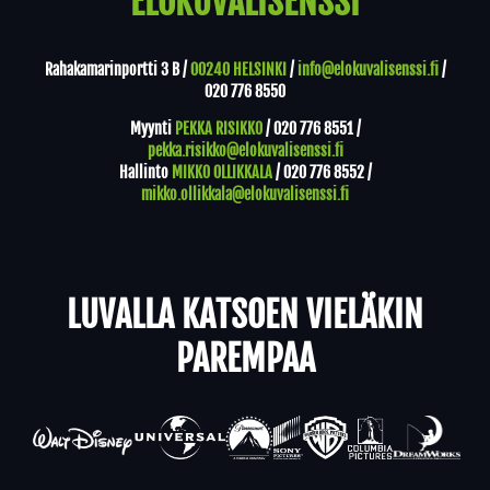
ELOKUVALISENSSI
Rahakamarinportti 3 B /
00240 HELSINKI
/
info@elokuvalisenssi.fi
/
020 776 8550
Myynti
PEKKA RISIKKO
/
020 776 8551
/
pekka.risikko@elokuvalisenssi.fi
Hallinto
MIKKO OLLIKKALA
/
020 776 8552
/
mikko.ollikkala@elokuvalisenssi.fi
LUVALLA KATSOEN VIELÄKIN
PAREMPAA