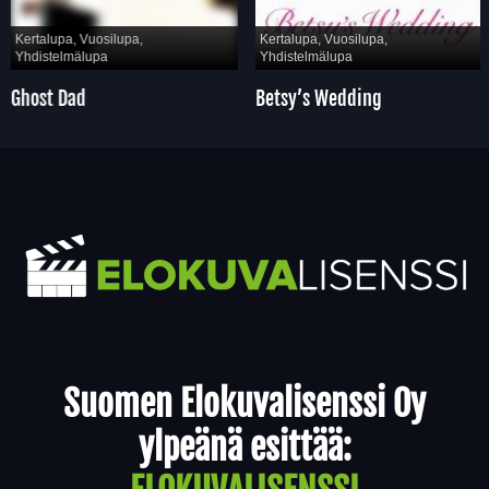
Kertalupa, Vuosilupa,
Kertalupa, Vuosilupa,
Yhdistelmälupa
Yhdistelmälupa
Ghost Dad
Betsy’s Wedding
Yhteystiedot
Suomen Elokuvalisenssi Oy
ylpeänä esittää: