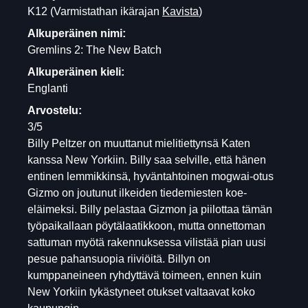
K12
(Varmistathan ikärajan
Kavista
)
Alkuperäinen nimi:
Gremlins 2: The New Batch
Alkuperäinen kieli:
Englanti
Arvostelu:
3/5
Billy Peltzer on muuttanut mielitiettynsä Katen
kanssa New Yorkiin. Billy saa selville, että hänen
entinen lemmikkinsä, hyväntahtoinen mogwai-otus
Gizmo on joutunut ilkeiden tiedemiesten koe-
eläimeksi. Billy pelastaa Gizmon ja piilottaa tämän
työpaikallaan pöytälaatikkoon, mutta onnettoman
sattuman myötä rakennuksessa vilistää pian uusi
pesue pahansuopia riiviöitä. Billyn on
kumppaneineen ryhdyttävä toimeen, ennen kuin
New Yorkiin tykästyneet otukset valtaavat koko