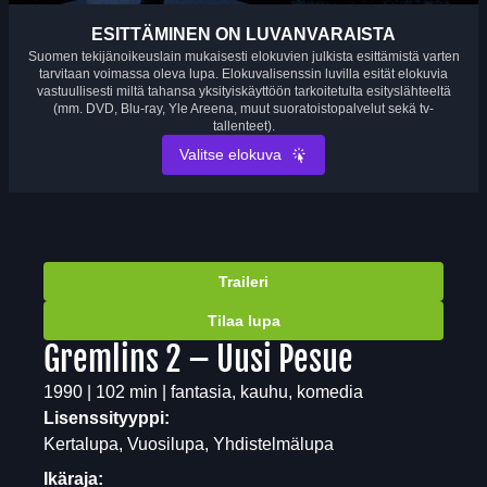
ESITTÄMINEN ON LUVANVARAISTA
Suomen tekijänoikeuslain mukaisesti elokuvien julkista esittämistä varten
tarvitaan voimassa oleva lupa. Elokuvalisenssin luvilla esität elokuvia
vastuullisesti miltä tahansa yksityiskäyttöön tarkoitetulta esityslähteeltä
(mm. DVD, Blu-ray, Yle Areena, muut suoratoistopalvelut sekä tv-
tallenteet).
Valitse elokuva
Traileri
Tilaa lupa
Gremlins 2 – Uusi Pesue
1990 | 102 min | fantasia, kauhu, komedia
Lisenssityyppi:
Kertalupa, Vuosilupa, Yhdistelmälupa
Ikäraja: