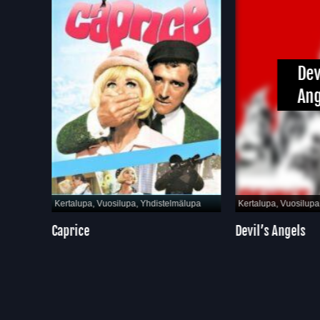
Devil
Ange
pa
Kertalupa, Vuosilupa, Yhdistelmälupa
Kertalupa, Vuosilupa, Y
Caprice
Devil’s Angels