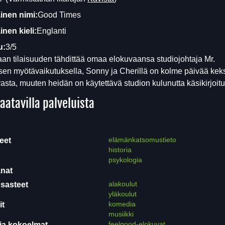
inen nimi:
Good Times
nen kieli:
Englanti
u:
3/5
n tilaisuuden tähdittää omaa elokuvaansa studiojohtaja Mr.
en myötävaikutuksella, Sonny ja Cherillä on kolme päivää kek
vasta, muuten heidän on käytettävä studion kulunutta käsikirjoitu
aatavilla palveluista
elämänkatsomustieto
eet
historia
psykologia
nat
alakoulut
sasteet
yläkoulut
komedia
it
musiikki
feelgood-elokuvat
ja kokoelmat