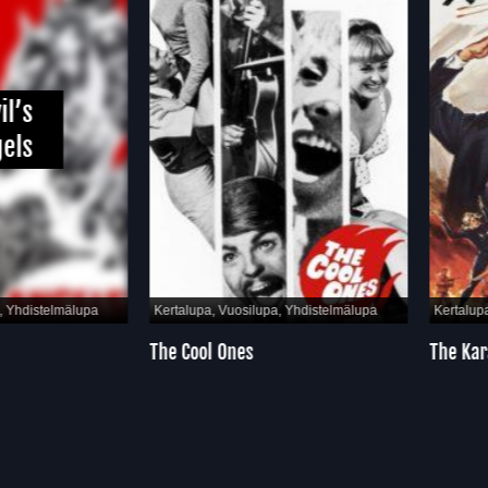
’s
ls
hdistelmälupa
Kertalupa, Vuosilupa, Yhdistelmälupa
Kertalupa, 
The Cool Ones
The Karate