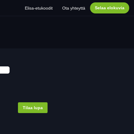
Selaa elokuvia
Elisa-etukoodit
Ota yhteyttä
Tilaa lupa