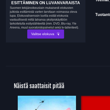
ESITTÄMINEN ON LUVANVARAISTA
Suomen tekijänoikeuslain mukaisesti elokuvien
julkista esittämistä varten tarvitaan voimassa oleva
Tuotanto
lupa. Elokuvalisenssin luvilla esität elokuvia
vastuullisesti miltä tahansa yksityiskäyttöön
tarkoitetulta esityslähteeltä (mm. DVD, Blu-ray, Yle
Areena, muut suoratoistopalvelut sekä tv-tallenteet).
Valitse elokuva
Näistä saattaisit pitää