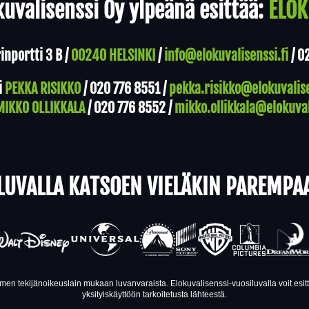
uvalisenssi Oy ylpeänä esittää:
ELOK
nportti 3 B /
00240 HELSINKI
/
info@elokuvalisenssi.fi
/
0
i
PEKKA RISIKKO
/
020 776 8551
/
pekka.risikko@elokuvalise
MIKKO OLLIKKALA
/
020 776 8552
/
mikko.ollikkala@elokuval
LUVALLA KATSOEN VIELÄKIN PAREMPA
en tekijänoikeuslain mukaan luvanvaraista. Elokuvalisenssi-vuosiluvalla voit esi
yksityiskäyttöön tarkoitetusta lähteestä.