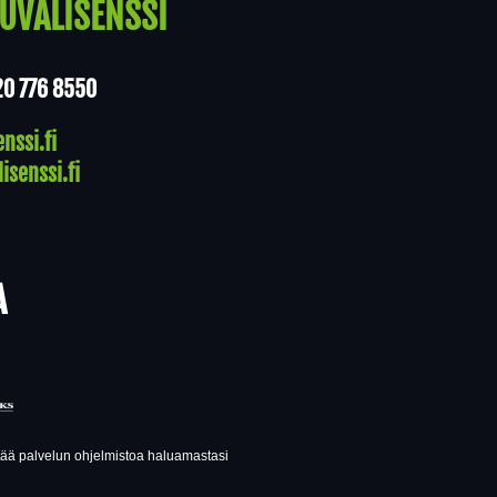
UVALISENSSI
20 776 8550
nssi.fi
isenssi.fi
A
ttää palvelun ohjelmistoa haluamastasi