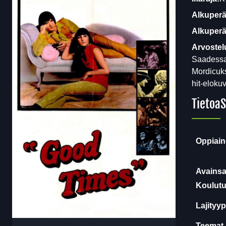
Alkuperä
Alkuperäi
Arvostel
Saadessaa
Mordicuks
hit-eloku
Tietoa
S
Oppiain
Avainsa
Koulutu
Lajityyp
Teemat 