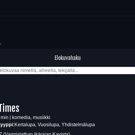
Elokuvahaku
Times
 min | komedia, musiikki
tyyppi:
Kertalupa, Vuosilupa, Yhdistelmälupa
7
(Varmistathan ikärajan
Kavista
)