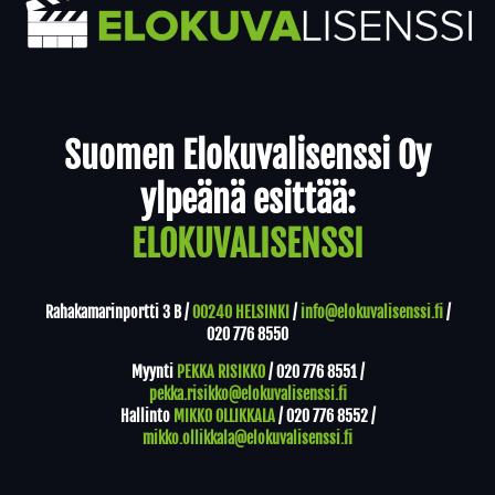
Yhteystiedot
Suomen Elokuvalisenssi Oy
ylpeänä esittää:
ELOKUVALISENSSI
Rahakamarinportti 3 B /
00240 HELSINKI
/
info@elokuvalisenssi.fi
/
020 776 8550
Myynti
PEKKA RISIKKO
/
020 776 8551
/
pekka.risikko@elokuvalisenssi.fi
Hallinto
MIKKO OLLIKKALA
/
020 776 8552
/
mikko.ollikkala@elokuvalisenssi.fi