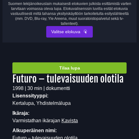
Suomen tekijänoikeuslain mukaisesti elokuvien julkista esittämistä varten
tarvitaan voimassa oleva lupa. Elokuvalisenssin luvilla esität elokuvia
vastuullisesti miltä tahansa yksityiskäyttöön tarkoitetulta esityslähteeltä
(mm. DVD, Blu-ray, Yle Areena, muut suoratoistopalvelut sekä tv-
tallenteet).
Valitse elokuva
Tilaa lupa
Futuro – tulevaisuuden olotila
1998 | 30 min | dokumentti
Lisenssityyppi:
Kertalupa, Yhdistelmälupa
Ikäraja:
Varmistathan ikärajan
Kavista
Alkuperäinen nimi:
Futuro – tulevaisuuden olotila