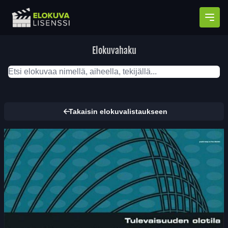
Avaa
Elokuvahaku
Takaisin elokuvalistaukseen