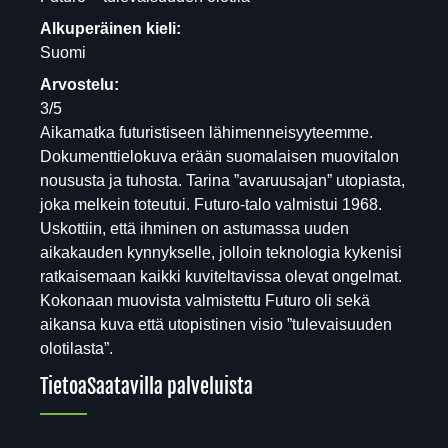
Alkuperäinen kieli:
Suomi
Arvostelu:
3/5
Aikamatka futuristiseen lähimenneisyyteemme.
Dokumenttielokuva erään suomalaisen muovitalon
noususta ja tuhosta. Tarina ”avaruusajan” utopiasta,
joka melkein toteutui. Futuro-talo valmistui 1968.
Uskottiin, että ihminen on astumassa uuden
aikakauden kynnykselle, jolloin teknologia kykenisi
ratkaisemaan kaikki kuviteltavissa olevat ongelmat.
Kokonaan muovista valmistettu Futuro oli sekä
aikansa kuva että utopistinen visio ”tulevaisuuden
olotilasta”.
Tietoa
Saatavilla palveluista