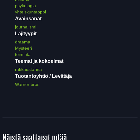
psykologia
yhteiskuntaoppi
Avainsanat
journalismi
Lajityypit
draama
Mysteeri
toiminta
Teemat ja kokoelmat
rakkaustarina
Tuotantoyhtiö / Levittäjä
Warner bros.
Näistä saattaisit pitää