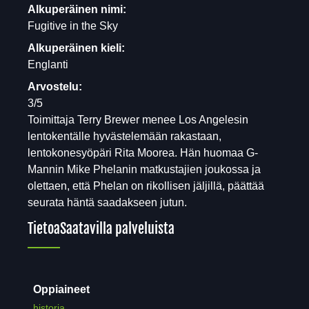
Alkuperäinen nimi:
Fugitive in the Sky
Alkuperäinen kieli:
Englanti
Arvostelu:
3/5
Toimittaja Terry Brewer menee Los Angelesin
lentokentälle hyvästelemään rakastaan,
lentokonesyöpäri Rita Moorea. Hän huomaa G-
Mannin Mike Phelanin matkustajien joukossa ja
olettaen, että Phelan on rikollisen jäljillä, päättää
seurata häntä saadakseen jutun.
Tietoa
Saatavilla palveluista
Oppiaineet
historia