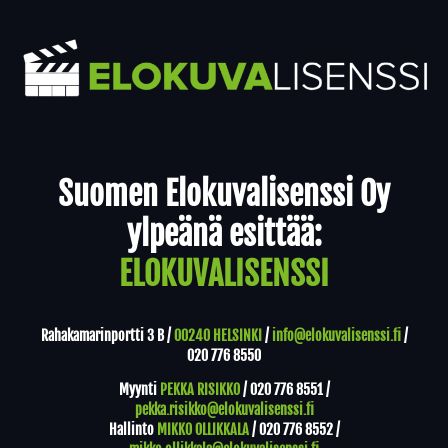
Yhteystiedot
Suomen Elokuvalisenssi Oy
ylpeänä esittää:
ELOKUVALISENSSI
Rahakamarinportti 3 B /
00240 HELSINKI
/
info@elokuvalisenssi.fi
/
020 776 8550
Myynti
PEKKA RISIKKO
/
020 776 8551
/
pekka.risikko@elokuvalisenssi.fi
Hallinto
MIKKO OLLIKKALA
/
020 776 8552
/