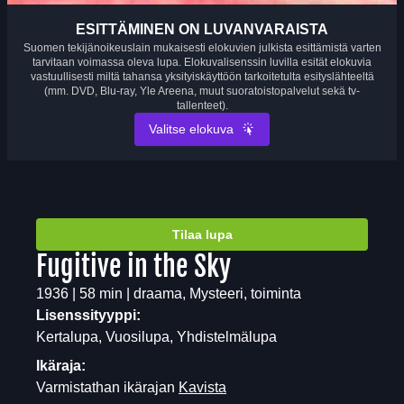
ESITTÄMINEN ON LUVANVARAISTA
Suomen tekijänoikeuslain mukaisesti elokuvien julkista esittämistä varten
tarvitaan voimassa oleva lupa. Elokuvalisenssin luvilla esität elokuvia
vastuullisesti miltä tahansa yksityiskäyttöön tarkoitetulta esityslähteeltä
(mm. DVD, Blu-ray, Yle Areena, muut suoratoistopalvelut sekä tv-
tallenteet).
Valitse elokuva
Tilaa lupa
Fugitive in the Sky
1936 | 58 min | draama, Mysteeri, toiminta
Lisenssityyppi:
Kertalupa, Vuosilupa, Yhdistelmälupa
Ikäraja:
Varmistathan ikärajan
Kavista