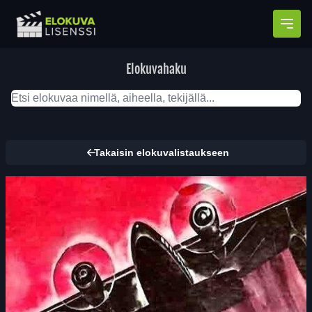
Avaa
Elokuvahaku
Takaisin elokuvalistaukseen