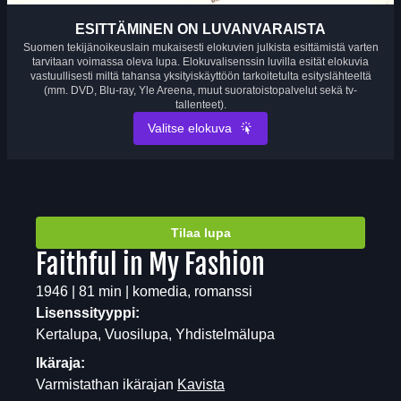
ESITTÄMINEN ON LUVANVARAISTA
Suomen tekijänoikeuslain mukaisesti elokuvien julkista esittämistä varten
tarvitaan voimassa oleva lupa. Elokuvalisenssin luvilla esität elokuvia
vastuullisesti miltä tahansa yksityiskäyttöön tarkoitetulta esityslähteeltä
(mm. DVD, Blu-ray, Yle Areena, muut suoratoistopalvelut sekä tv-
tallenteet).
Valitse elokuva
Tilaa lupa
Faithful in My Fashion
1946 | 81 min | komedia, romanssi
Lisenssityyppi:
Kertalupa, Vuosilupa, Yhdistelmälupa
Ikäraja:
Varmistathan ikärajan
Kavista