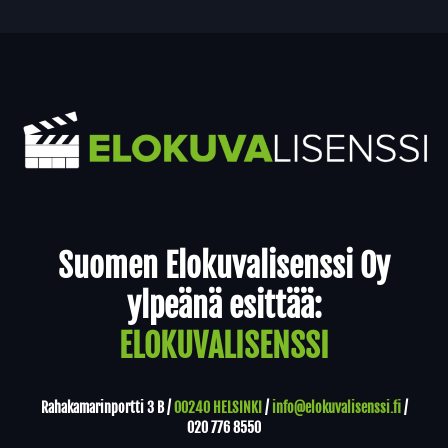
Yhteystiedot
Suomen Elokuvalisenssi Oy
ylpeänä esittää:
ELOKUVALISENSSI
Rahakamarinportti 3 B /
00240 HELSINKI
/
info@elokuvalisenssi.fi
/
020 776 8550