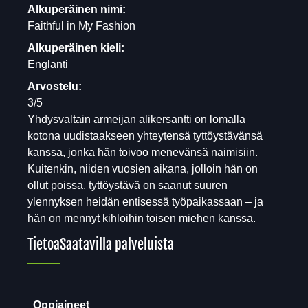
Alkuperäinen nimi:
Faithful in My Fashion
Alkuperäinen kieli:
Englanti
Arvostelu:
3/5
Yhdysvaltain armeijan alikersantti on lomalla
kotona uudistaakseen yhteytensä tyttöystävänsä
kanssa, jonka hän toivoo menevänsä naimisiin.
Kuitenkin, niiden vuosien aikana, jolloin hän on
ollut poissa, tyttöystävä on saanut suuren
ylennyksen heidän entisessä työpaikassaan – ja
hän on mennyt kihloihin toisen miehen kanssa.
Tietoa
Saatavilla palveluista
Oppiaineet