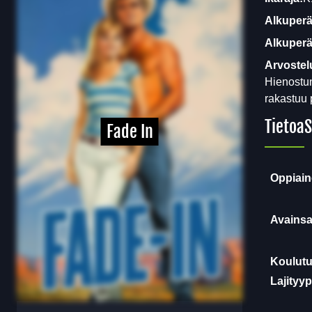
Alkuperä
Alkuperäi
Arvostel
Hienostun
rakastuu 
Tietoa
S
Fade In
Oppiain
Avainsa
Koulutu
Lajityyp