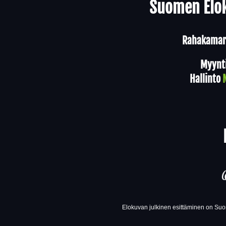
Suomen Elok
Rahakamari
Myynt
Hallinto
Elokuvan julkinen esittäminen on Suom