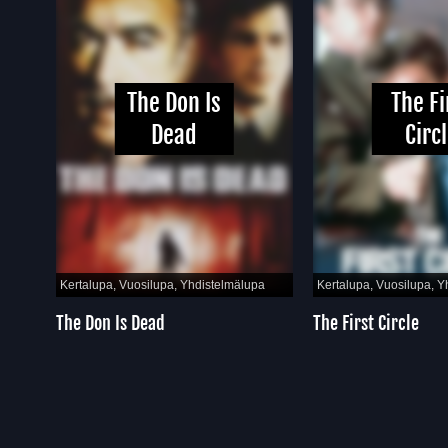
The Don Is
The Fir
Dead
Circle
Kertalupa, Vuosilupa, Yhdistelmälupa
Kertalupa, Vuosilupa, Yhd
The Don Is Dead
The First Circle