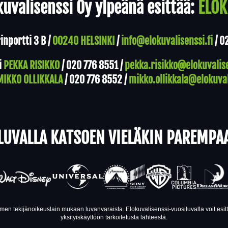
uvalisenssi Oy ylpeänä esittää:
ELOK
nportti 3 B /
00240 HELSINKI
/
info@elokuvalisenssi.fi
/
0
i
PEKKA RISIKKO
/
020 776 8551
/
pekka.risikko@elokuvalise
MIKKO OLLIKKALA
/
020 776 8552
/
mikko.ollikkala@elokuval
LUVALLA KATSOEN VIELÄKIN PAREMPA
en tekijänoikeuslain mukaan luvanvaraista. Elokuvalisenssi-vuosiluvalla voit esi
yksityiskäyttöön tarkoitetusta lähteestä.