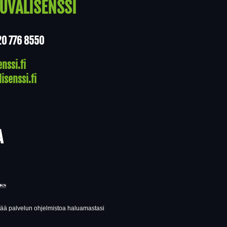
UVALISENSSI
20 776 8550
nssi.fi
isenssi.fi
A
ttää palvelun ohjelmistoa haluamastasi