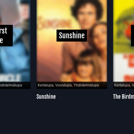
st
Sunshine
istelmälupa
Kertalupa, Vuosilupa, Yhdistelmälupa
Kertalupa, Vu
Sunshine
The Birdme