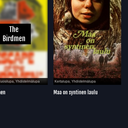
The
Birdmen
osilupa, Yhdistelmälupa
Kertalupa, Yhdistelmälupa
Ke
n
Maa on syntinen laulu
Mo