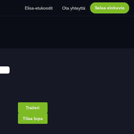
Selaa elokuvia
Elisa-etukoodit
Ota yhteyttä
Traileri
Tilaa lupa