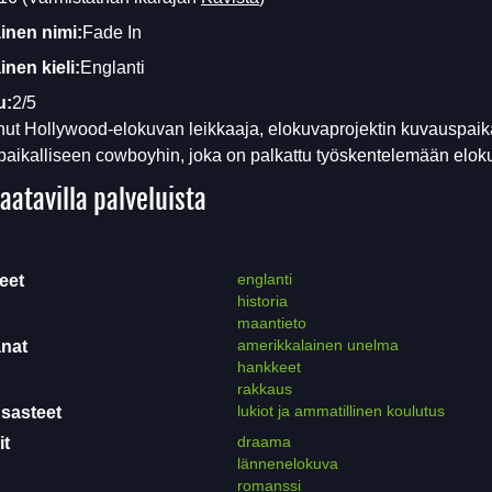
inen nimi:
Fade In
nen kieli:
Englanti
u:
2/5
ut Hollywood-elokuvan leikkaaja, elokuvaprojektin kuvauspaika
paikalliseen cowboyhin, joka on palkattu työskentelemään elok
aatavilla palveluista
englanti
eet
historia
maantieto
amerikkalainen unelma
nat
hankkeet
rakkaus
lukiot ja ammatillinen koulutus
sasteet
draama
it
lännenelokuva
romanssi