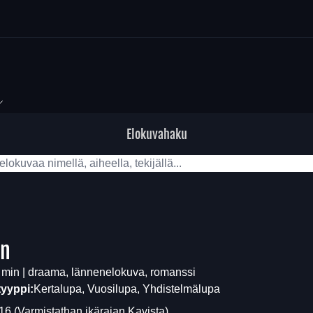
Elokuvahaku
In
 min | draama, lännenelokuva, romanssi
tyyppi:
Kertalupa, Vuosilupa, Yhdistelmälupa
16
(Varmistathan ikärajan
Kavista
)