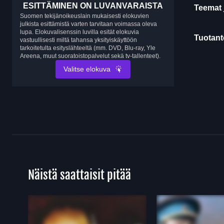
ESITTÄMINEN ON LUVANVARAISTA
Teemat 
Suomen tekijänoikeuslain mukaisesti elokuvien
julkista esittämistä varten tarvitaan voimassa oleva
lupa. Elokuvalisenssin luvilla esität elokuvia
Tuotanto
vastuullisesti miltä tahansa yksityiskäyttöön
tarkoitetulta esityslähteeltä (mm. DVD, Blu-ray, Yle
Areena, muut suoratoistopalvelut sekä tv-tallenteet).
Valitse elokuva
Näistä saattaisit pitää