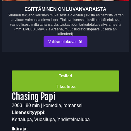
ESITTÄMINEN ON LUVANVARAISTA
Suomen tekijänoikeuslain mukaisesti elokuvien julkista esittämistä varten
tarvitaan voimassa oleva lupa. Elokuvalisenssin luvilla esität elokuvia
vastuullisesti miltä tahansa yksityiskäyttöön tarkoitetulta esityslähteeltä
(mm. DVD, Blu-ray, Yle Areena, muut suoratoistopalvelut sekä tv-
tallenteet).
Valitse elokuva
Traileri
Tilaa lupa
Chasing Papi
2003 | 80 min | komedia, romanssi
Lisenssityyppi:
Kertalupa, Vuosilupa, Yhdistelmälupa
Ikäraja: