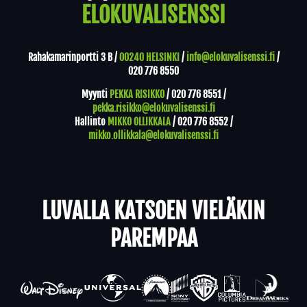
ELOKUVALISENSSI
Rahakamarinportti 3 B /
00240 HELSINKI
/
info@elokuvalisenssi.fi
/
020 776 8550
Myynti
PEKKA RISIKKO
/
020 776 8551
/
pekka.risikko@elokuvalisenssi.fi
Hallinto
MIKKO OLLIKKALA
/
020 776 8552
/
mikko.ollikkala@elokuvalisenssi.fi
LUVALLA KATSOEN VIELÄKIN
PAREMPAA