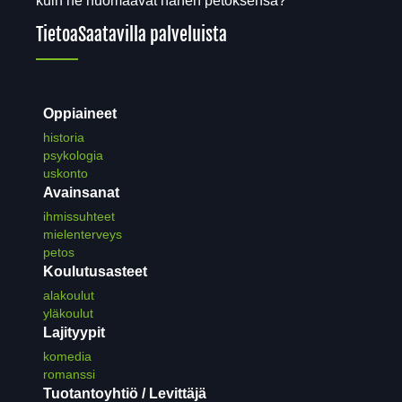
kuin he huomaavat hänen petoksensa?
Tietoa
Saatavilla palveluista
Oppiaineet
historia
psykologia
uskonto
Avainsanat
ihmissuhteet
mielenterveys
petos
Koulutusasteet
alakoulut
yläkoulut
Lajityypit
komedia
romanssi
Tuotantoyhtiö / Levittäjä