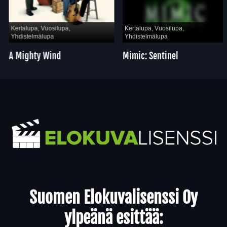
Kertalupa, Vuosilupa,
Kertalupa, Vuosilupa,
Yhdistelmälupa
Yhdistelmälupa
A Mighty Wind
Mimic: Sentinel
Yhteystiedot
Suomen Elokuvalisenssi Oy
ylpeänä esittää: