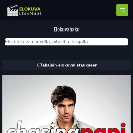
Avaa
Elokuvahaku
Takaisin elokuvalistaukseen