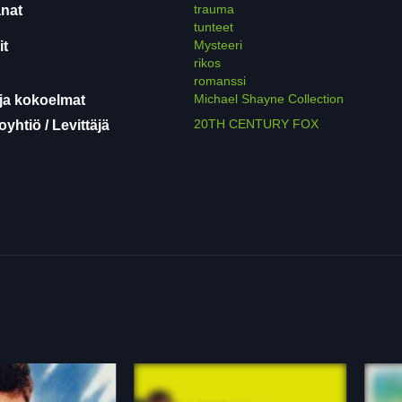
trauma
nat
tunteet
Mysteeri
it
rikos
romanssi
Michael Shayne Collection
ja kokoelmat
20TH CENTURY FOX
yhtiö / Levittäjä