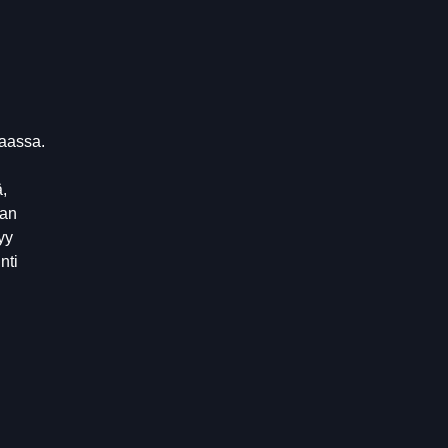
taassa.
ä,
aan
yy
nti