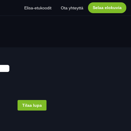
Selaa elokuvia
Elisa-etukoodit
Ota yhteyttä
Tilaa lupa