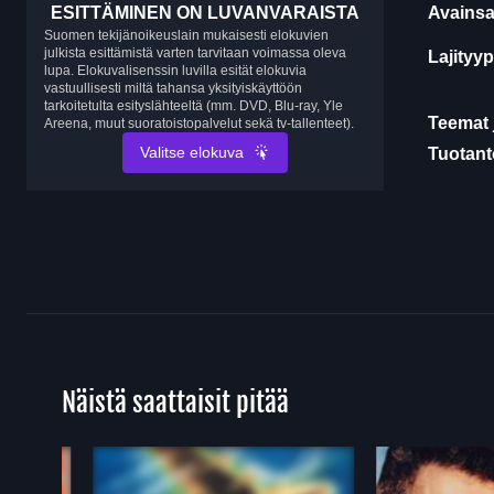
ESITTÄMINEN ON LUVANVARAISTA
Avainsa
Suomen tekijänoikeuslain mukaisesti elokuvien
julkista esittämistä varten tarvitaan voimassa oleva
Lajityyp
lupa. Elokuvalisenssin luvilla esität elokuvia
vastuullisesti miltä tahansa yksityiskäyttöön
tarkoitetulta esityslähteeltä (mm. DVD, Blu-ray, Yle
Teemat 
Areena, muut suoratoistopalvelut sekä tv-tallenteet).
Valitse elokuva
Tuotanto
Näistä saattaisit pitää