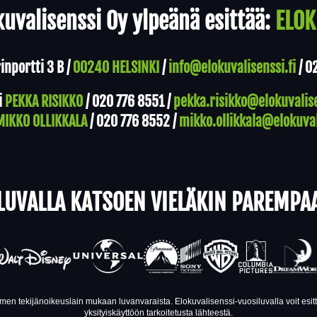
uvalisenssi Oy ylpeänä esittää:
ELOK
nportti 3 B /
00240 HELSINKI
/
info@elokuvalisenssi.fi
/
0
i
PEKKA RISIKKO
/
020 776 8551
/
pekka.risikko@elokuvalise
MIKKO OLLIKKALA
/
020 776 8552
/
mikko.ollikkala@elokuval
LUVALLA KATSOEN VIELÄKIN PAREMPA
en tekijänoikeuslain mukaan luvanvaraista. Elokuvalisenssi-vuosiluvalla voit esi
yksityiskäyttöön tarkoitetusta lähteestä.