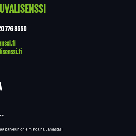
UVALISENSSI
20 776 8550
nssi.fi
isenssi.fi
A
ttää palvelun ohjelmistoa haluamastasi