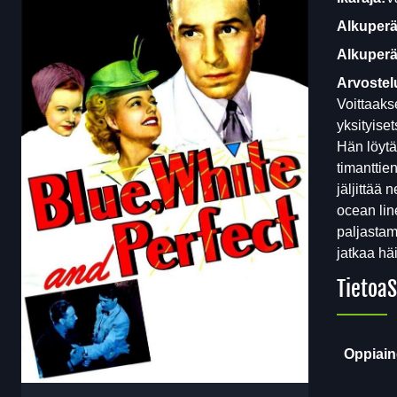
Alkuperä
Alkuperäi
Arvostel
Voittaaks
yksityise
Hän löytä
timanttie
jäljittää
ocean lin
paljastam
jatkaa hä
Tietoa
S
Oppiain