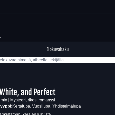
Elokuvahaku
 White, and Perfect
 min | Mysteeri, rikos, romanssi
tyyppi:
Kertalupa, Vuosilupa, Yhdistelmälupa
armistathan ikärajan
Kavista