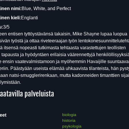
inen nimi:
Blue, White, and Perfect
nen kieli:
Englanti
u:
3/5
een entisen tyttöystävänsä takaisin, Mike Shayne lupaa luopua
tsivän työstä ja ottaa riveteeraajan työn lentokonesuunnitteluteh
ä itsensä nopeasti tutkimasta tehtaasta varastettujen teollisten
n tapausta ja hyödyntäen erilaisia väärennettyjä henkilöllisyyksi
 ne ensin vaatevalmistamoon ja myöhemmin Havaijille suuntaav
eriin. Päästyään useista elämää uhkaavista tilanteista, hän pyst
aan natsi-smugglerirenkaan, mutta kadonneiden timanttien sijai
ilymistään.
aatavilla palveluista
biologia
eet
historia
psykologia