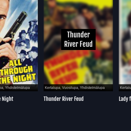
Thunder
River Feud
hdistelmälupa
Kertalupa, Vuosilupa, Yhdistelmälupa
Kertalupa, 
ght
Thunder River Feud
Lady for a