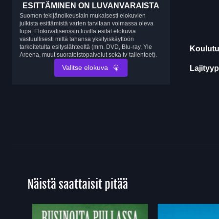
ESITTÄMINEN ON LUVANVARAISTA
Suomen tekijänoikeuslain mukaisesti elokuvien
julkista esittämistä varten tarvitaan voimassa oleva
lupa. Elokuvalisenssin luvilla esität elokuvia
vastuullisesti miltä tahansa yksityiskäyttöön
tarkoitetulta esityslähteeltä (mm. DVD, Blu-ray, Yle
Koulutu
Areena, muut suoratoistopalvelut sekä tv-tallenteet).
Valitse elokuva
Lajityyp
Näistä saattaisit pitää