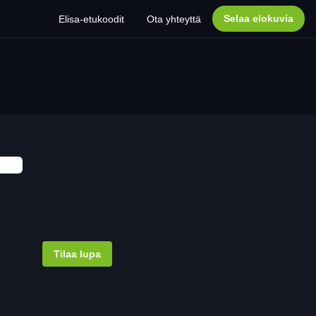
Selaa elokuvia
Elisa-etukoodit
Ota yhteyttä
Tilaa lupa