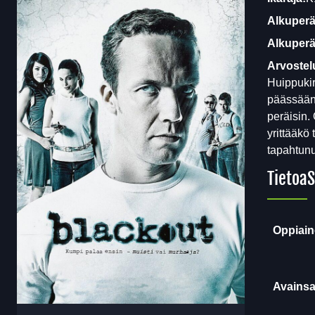
Alkuperä
Alkuperäi
Arvostel
Huippukir
päässään 
peräisin.
yrittääkö
tapahtunu
Tietoa
S
Oppiain
Avainsa