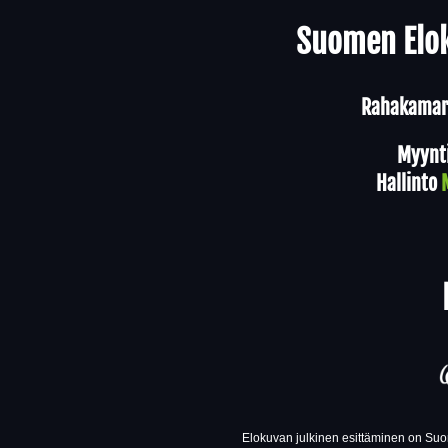
Yhteystiedot
Suomen Elok
Rahakamari
Myynt
Hallinto
Elokuvan julkinen esittäminen on Suom