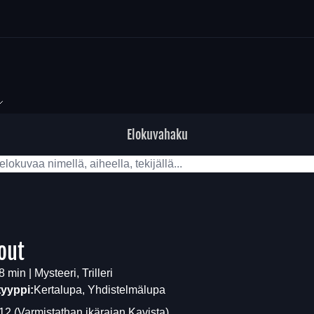
Elokuvahaku
out
 min | Mysteeri, Trilleri
tyyppi:
Kertalupa, Yhdistelmälupa
12
(Varmistathan ikärajan
Kavista
)