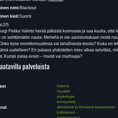
inen nimi:
Blackout
nen kieli:
Suomi
u:
2/5
urgi Pekka Valinto herää pitkästä koomasta ja saa kuulla, että
on selittämätön naula. Mehellä ei ole aavistustakaan mistä na
 Onko kyse onnettomuudesta vai tahallisesta teosta? Kuka on tek
 tämä uudelleen? Eri palasia yhdistellen mies alkaa selvittää, mi
t. Kumpi palaa ensin – muisti vai murhaaja?
aatavilla palveluista
historia
eet
musiikki
psykologia
terveystieto
identiteetti ja ihmisenä kasvaminen
nat
kotimainen
mielenterveys