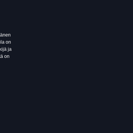
 hänen
ula on
ijä ja
tä on