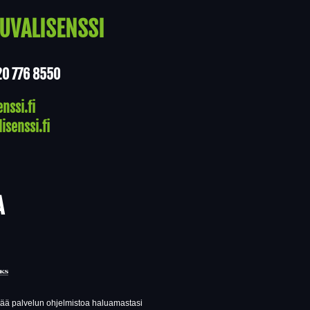
UVALISENSSI
20 776 8550
nssi.fi
isenssi.fi
A
ttää palvelun ohjelmistoa haluamastasi