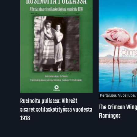
pa
Kertalupa, Vuosilupa, Y
Rusinoita pullassa: Vihreät
The Crimson Wing: 
sisaret sotilaskotityössä vuodesta
Flamingos
1918