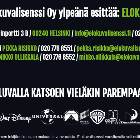
uvalisenssi Oy ylpeänä esittää:
ELOK
nportti 3 B /
00240 HELSINKI
/
info@elokuvalisenssi.fi
/
0
i
PEKKA RISIKKO
/
020 776 8551
/
pekka.risikko@elokuvalise
MIKKO OLLIKKALA
/
020 776 8552
/
mikko.ollikkala@elokuval
LUVALLA KATSOEN VIELÄKIN PAREMPA
en tekijänoikeuslain mukaan luvanvaraista. Elokuvalisenssi-vuosiluvalla voit esi