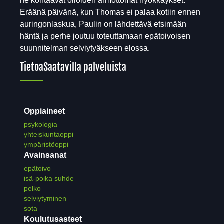
he kohtaavat olioiden armottomat hyökkäykset.
Eräänä päivänä, kun Thomas ei palaa kotiin ennen
auringonlaskua, Paulin on lähdettävä etsimään
häntä ja perhe joutuu toteuttamaan epätoivoisen
suunnitelman selviytyäkseen elossa.
Tietoa
Saatavilla palveluista
Oppiaineet
psykologia
yhteiskuntaoppi
ympäristöoppi
Avainsanat
epätoivo
isä-poika suhde
pelko
selviytyminen
sota
Koulutusasteet