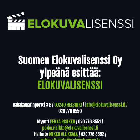
Yhteystiedot
Suomen Elokuvalisenssi Oy
ylpeänä esittää:
ELOKUVALISENSSI
Rahakamarinportti 3 B /
00240 HELSINKI
/
info@elokuvalisenssi.fi
/
020 776 8550
Myynti
PEKKA RISIKKO
/
020 776 8551
/
pekka.risikko@elokuvalisenssi.fi
Hallinto
MIKKO OLLIKKALA
/
020 776 8552
/