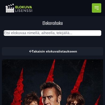
Avaa
Elokuvahaku
Takaisin elokuvalistaukseen