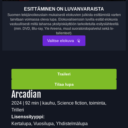
ESITTÄMINEN ON LUVANVARAISTA
Suomen tekijänoikeuslain mukaisesti elokuvien julkista esittämistä varten
tarvitaan voimassa oleva lupa. Elokuvalisenssin luvilla esität elokuvia
vastuullisesti miltä tahansa yksityiskäyttöön tarkoitetulta esityslähteeltä
(mm. DVD, Blu-ray, Yle Areena, muut suoratoistopalvelut sekä tv-
tallenteet).
Valitse elokuva
Traileri
Tilaa lupa
Arcadian
2024 | 92 min | kauhu, Science fiction, toiminta,
Trilleri
Lisenssityyppi:
Kertalupa, Vuosilupa, Yhdistelmälupa