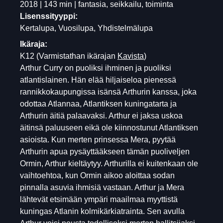
2018 | 143 min | fantasia, seikkailu, toiminta
Lisenssityyppi:
Kertalupa, Vuosilupa, Yhdistelmälupa
Ikäraja:
K12
(Varmistathan ikärajan
Kavista
)
Arthur Curry on puoliksi ihminen ja puoliksi
atlantislainen. Hän elää hiljaiseloa pienessä
rannikkokaupungissa isänsä Arthurin kanssa, joka
odottaa Atlannaa, Atlantiksen kuningatarta ja
Arthurin äitiä palaavaksi. Arthur ei jaksa uskoa
äitinsä paluuseen eikä ole kiinnostunut Atlantiksen
asioista. Kun merten prinsessa Mera, pyytää
Arthurin apua pysäyttääkseen tämän puoliveljen
Ormin, Arthur kieltäytyy. Arthurilla ei kuitenkaan ole
vaihtoehtoa, kun Ormin aikoo aloittaa sodan
pinnalla asuvia ihmisiä vastaan. Arthur ja Mera
lähtevät etsimään ympäri maailmaa myyttistä
kuningas Atlanin kolmikärkiatrainta. Sen avulla