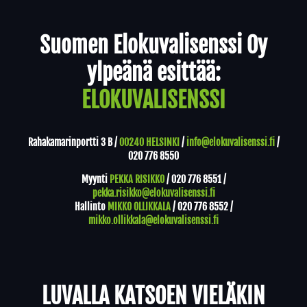
Yhteystiedot
Suomen Elokuvalisenssi Oy
ylpeänä esittää:
ELOKUVALISENSSI
Rahakamarinportti 3 B /
00240 HELSINKI
/
info@elokuvalisenssi.fi
/
020 776 8550
Myynti
PEKKA RISIKKO
/
020 776 8551
/
pekka.risikko@elokuvalisenssi.fi
Hallinto
MIKKO OLLIKKALA
/
020 776 8552
/
mikko.ollikkala@elokuvalisenssi.fi
LUVALLA KATSOEN VIELÄKIN