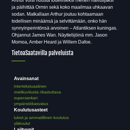
Arthur voisi nousta todelliseksi merten hallitsijaksi
ja päihittää Ormin sekä koko maailmaa uhkaavan
sodan. Matkallaan Arthur joutuu kohtaamaan
todellisen minäänsä ja selvittämään, onko hän
synnyinperintönsä arvoinen – Atlantiksen kuningas.
Ohjannut James Wan. Näyttelijöinä mm. Jason
Momoa, Amber Heard ja Willem Dafoe.
Tietoa
Saatavilla palveluista
Avainsanat
intertekstuaalinen
mielikuvitusta rikastuttava
supersankari
ympäristökasvatus
Koulutusasteet
lukiot ja ammatillinen koulutus
yläkoulut
Lajityypit