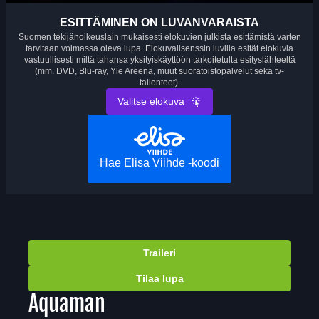
ESITTÄMINEN ON LUVANVARAISTA
Suomen tekijänoikeuslain mukaisesti elokuvien julkista esittämistä varten
tarvitaan voimassa oleva lupa. Elokuvalisenssin luvilla esität elokuvia
vastuullisesti miltä tahansa yksityiskäyttöön tarkoitetulta esityslähteeltä
(mm. DVD, Blu-ray, Yle Areena, muut suoratoistopalvelut sekä tv-
tallenteet).
Valitse elokuva
Hae Elisa Viihde -koodi
Traileri
Tilaa lupa
Aquaman