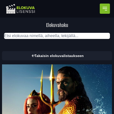
Avaa
Elokuvahaku
Takaisin elokuvalistaukseen