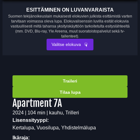
ESITTÄMINEN ON LUVANVARAISTA
Suomen tekijänoikeuslain mukaisesti elokuvien julkista esittämistä varten
tarvitaan voimassa oleva lupa. Elokuvalisenssin luvilla esität elokuvia
vastuullisesti miltä tahansa yksityiskäyttöön tarkoitetulta esityslähteeltä
(mm. DVD, Blu-ray, Yle Areena, muut suoratoistopalvelut sekä tv-
tallenteet).
Valitse elokuva
Traileri
Tilaa lupa
Apartment 7A
2024 | 104 min | kauhu, Trilleri
Lisenssityyppi:
Kertalupa, Vuosilupa, Yhdistelmälupa
Ikäraja: