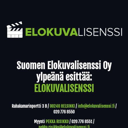
Yhteystiedot
Suomen Elokuvalisenssi Oy
ylpeänä esittää:
ELOKUVALISENSSI
Rahakamarinportti 3 B /
00240 HELSINKI
/
info@elokuvalisenssi.fi
/
020 776 8550
Myynti
PEKKA RISIKKO
/
020 776 8551
/
pekka.risikko@elokuvalisenssi.fi