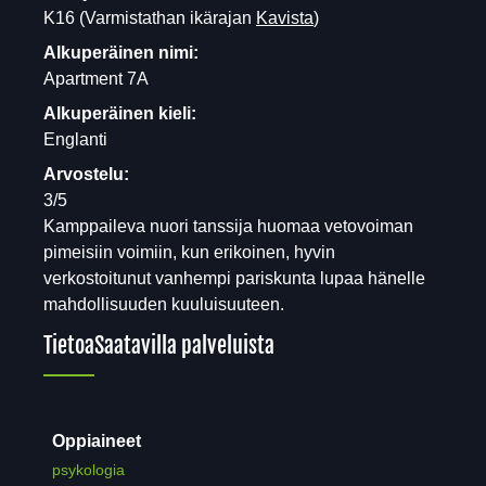
K16
(Varmistathan ikärajan
Kavista
)
Alkuperäinen nimi:
Apartment 7A
Alkuperäinen kieli:
Englanti
Arvostelu:
3/5
Kamppaileva nuori tanssija huomaa vetovoiman
pimeisiin voimiin, kun erikoinen, hyvin
verkostoitunut vanhempi pariskunta lupaa hänelle
mahdollisuuden kuuluisuuteen.
Tietoa
Saatavilla palveluista
Oppiaineet
psykologia