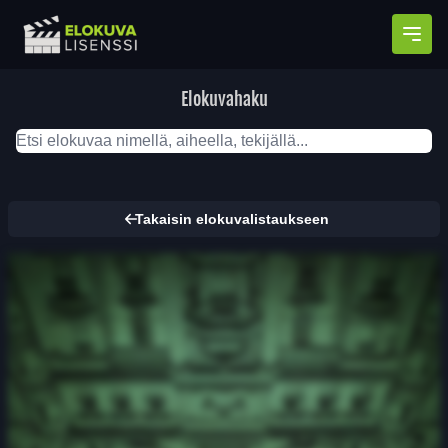
Avaa
Elokuvahaku
Takaisin elokuvalistaukseen