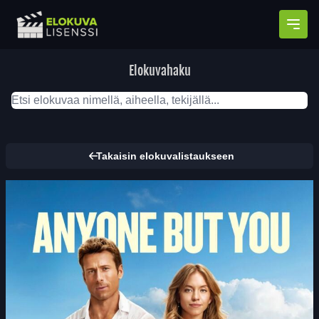
Avaa
Elokuvahaku
Takaisin elokuvalistaukseen