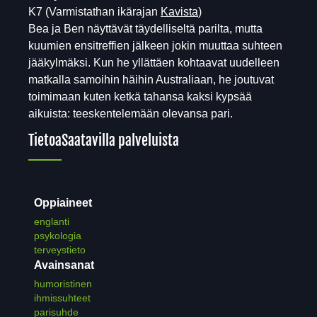
K7
(Varmistathan ikärajan
Kavista
)
Bea ja Ben näyttävät täydelliseltä parilta, mutta
kuumien ensitreffien jälkeen jokin muuttaa suhteen
jääkylmäksi. Kun he yllättäen kohtaavat uudelleen
matkalla samoihin häihin Australiaan, he joutuvat
toimimaan kuten ketkä tahansa kaksi kypsää
aikuista: teeskentelemään olevansa pari.
Tietoa
Saatavilla palveluista
Oppiaineet
englanti
psykologia
terveystieto
Avainsanat
humoristinen
ihmissuhteet
parisuhde