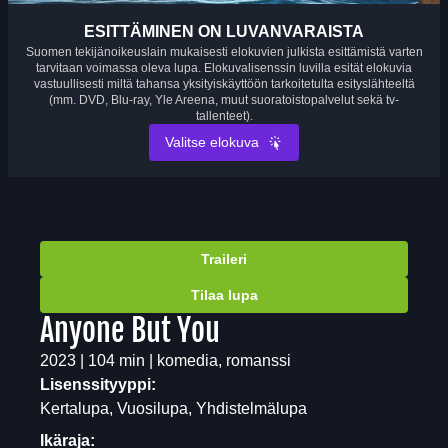
ESITTÄMINEN ON LUVANVARAISTA
Suomen tekijänoikeuslain mukaisesti elokuvien julkista esittämistä varten
tarvitaan voimassa oleva lupa. Elokuvalisenssin luvilla esität elokuvia
vastuullisesti miltä tahansa yksityiskäyttöön tarkoitetulta esityslähteeltä
(mm. DVD, Blu-ray, Yle Areena, muut suoratoistopalvelut sekä tv-
tallenteet).
Valitse elokuva
Traileri
Tilaa lupa
Anyone But You
2023 | 104 min | komedia, romanssi
Lisenssityyppi:
Kertalupa, Vuosilupa, Yhdistelmälupa
Ikäraja: