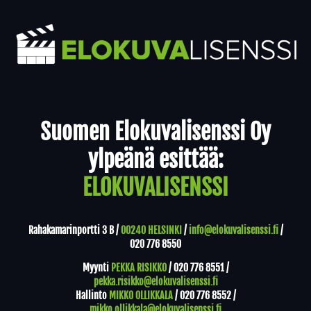
Yhteystiedot
Suomen Elokuvalisenssi Oy
ylpeänä esittää:
ELOKUVALISENSSI
Rahakamarinportti 3 B /
00240 HELSINKI
/
info@elokuvalisenssi.fi
/
020 776 8550
Myynti
PEKKA RISIKKO
/
020 776 8551
/
pekka.risikko@elokuvalisenssi.fi
Hallinto
MIKKO OLLIKKALA
/
020 776 8552
/
mikko.ollikkala@elokuvalisenssi.fi