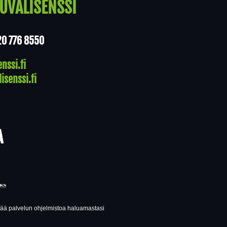
UVALISENSSI
20 776 8550
nssi.fi
isenssi.fi
A
ttää palvelun ohjelmistoa haluamastasi