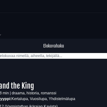
Elokuvahaku
and the King
8 min | draama, historia, romanssi
tyyppi:
Kertalupa, Vuosilupa, Yhdistelmälupa
12
(Varmistathan ikärajan
Kavista
)