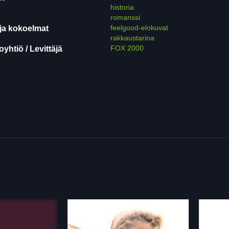
historia
romanssi
feelgood-elokuvat
ja kokoelmat
rakkaustarina
FOX 2000
yhtiö / Levittäjä