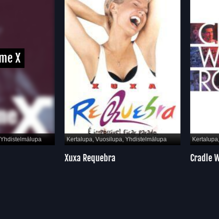
e X
hdistelmälupa
Kertalupa, Vuosilupa, Yhdistelmälupa
Kertalupa, 
Xuxa Requebra
Cradle Wi