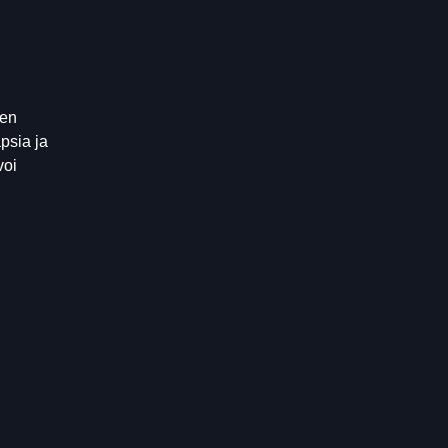
sen
psia ja
voi