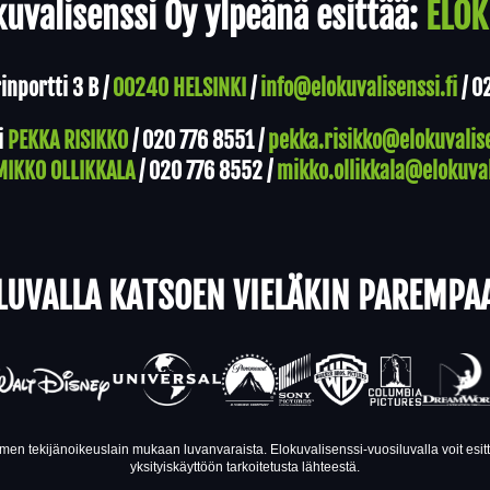
uvalisenssi Oy ylpeänä esittää:
ELOK
nportti 3 B /
00240 HELSINKI
/
info@elokuvalisenssi.fi
/
0
i
PEKKA RISIKKO
/
020 776 8551
/
pekka.risikko@elokuvalise
MIKKO OLLIKKALA
/
020 776 8552
/
mikko.ollikkala@elokuval
LUVALLA KATSOEN VIELÄKIN PAREMPA
en tekijänoikeuslain mukaan luvanvaraista. Elokuvalisenssi-vuosiluvalla voit esi
yksityiskäyttöön tarkoitetusta lähteestä.