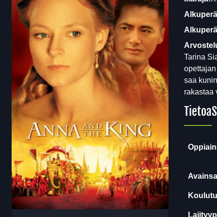
Alkuperä
Alkuperäi
Arvostel
Tarina Si
opettajan
saa kunin
rakastaa 
Tietoa
S
Oppiain
Avainsa
Koulutu
Lajityyp