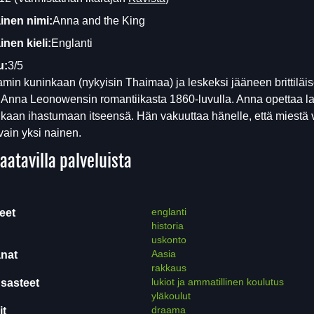
inen nimi:
Anna and the King
nen kieli:
Englanti
u:
3/5
amin kuninkaan (nykyisin Thaimaa) ja leskeksi jääneen brittiläi
 Anna Leonowensin romantiikasta 1860-luvulla. Anna opettaa la
kaan ihastumaan itseensä. Hän vakuuttaa hänelle, että miestä 
vain yksi nainen.
aatavilla palveluista
englanti
eet
historia
uskonto
Aasia
nat
rakkaus
lukiot ja ammatillinen koulutus
sasteet
yläkoulut
draama
it