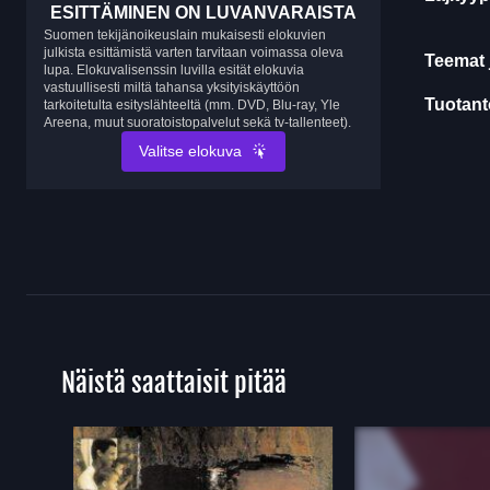
ESITTÄMINEN ON LUVANVARAISTA
Suomen tekijänoikeuslain mukaisesti elokuvien
julkista esittämistä varten tarvitaan voimassa oleva
Teemat 
lupa. Elokuvalisenssin luvilla esität elokuvia
vastuullisesti miltä tahansa yksityiskäyttöön
Tuotanto
tarkoitetulta esityslähteeltä (mm. DVD, Blu-ray, Yle
Areena, muut suoratoistopalvelut sekä tv-tallenteet).
Valitse elokuva
Näistä saattaisit pitää