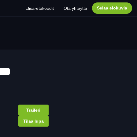
Selaa elokuvia
Elisa-etukoodit
Ota yhteyttä
Traileri
Tilaa lupa