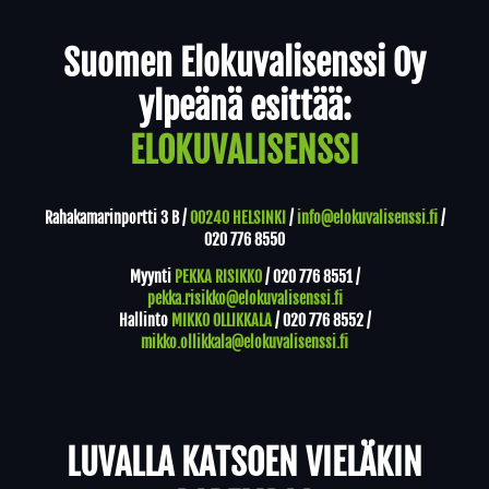
Yhteystiedot
Suomen Elokuvalisenssi Oy
ylpeänä esittää:
ELOKUVALISENSSI
Rahakamarinportti 3 B /
00240 HELSINKI
/
info@elokuvalisenssi.fi
/
020 776 8550
Myynti
PEKKA RISIKKO
/
020 776 8551
/
pekka.risikko@elokuvalisenssi.fi
Hallinto
MIKKO OLLIKKALA
/
020 776 8552
/
mikko.ollikkala@elokuvalisenssi.fi
LUVALLA KATSOEN VIELÄKIN