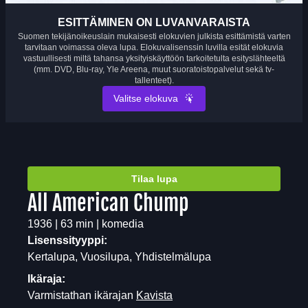
ESITTÄMINEN ON LUVANVARAISTA
Suomen tekijänoikeuslain mukaisesti elokuvien julkista esittämistä varten
tarvitaan voimassa oleva lupa. Elokuvalisenssin luvilla esität elokuvia
vastuullisesti miltä tahansa yksityiskäyttöön tarkoitetulta esityslähteeltä
(mm. DVD, Blu-ray, Yle Areena, muut suoratoistopalvelut sekä tv-
tallenteet).
Valitse elokuva
Tilaa lupa
All American Chump
1936 | 63 min | komedia
Lisenssityyppi:
Kertalupa, Vuosilupa, Yhdistelmälupa
Ikäraja:
Varmistathan ikärajan
Kavista