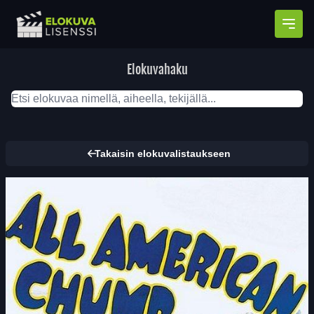
Avaa
Elokuvahaku
Takaisin elokuvalistaukseen