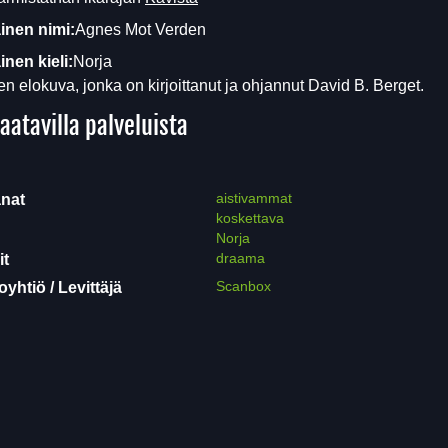
inen nimi:
Agnes Mot Verden
nen kieli:
Norja
en elokuva, jonka on kirjoittanut ja ohjannut David B. Berget.
aatavilla palveluista
aistivammat
nat
koskettava
Norja
draama
it
Scanbox
yhtiö / Levittäjä