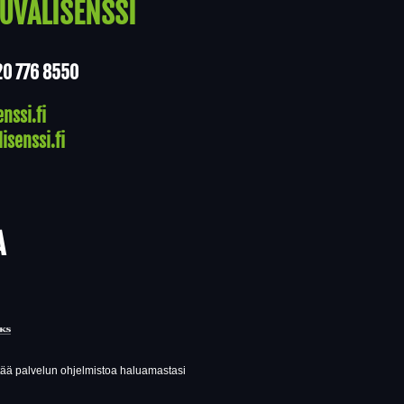
UVALISENSSI
20 776 8550
nssi.fi
isenssi.fi
A
ttää palvelun ohjelmistoa haluamastasi