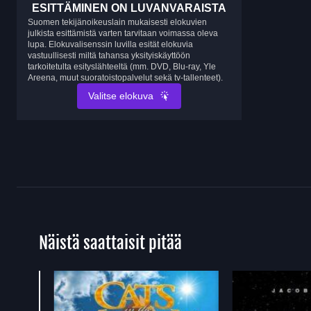
ESITTÄMINEN ON LUVANVARAISTA
Suomen tekijänoikeuslain mukaisesti elokuvien
julkista esittämistä varten tarvitaan voimassa oleva
lupa. Elokuvalisenssin luvilla esität elokuvia
vastuullisesti miltä tahansa yksityiskäyttöön
tarkoitetulta esityslähteeltä (mm. DVD, Blu-ray, Yle
Areena, muut suoratoistopalvelut sekä tv-tallenteet).
Valitse elokuva
Näistä saattaisit pitää