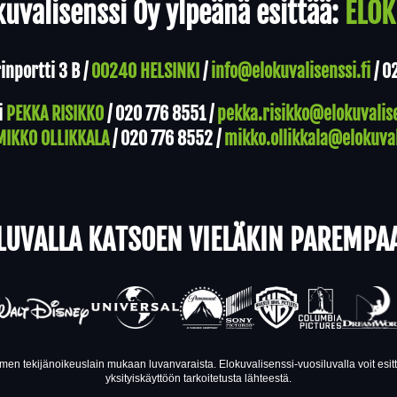
uvalisenssi Oy ylpeänä esittää:
ELOK
nportti 3 B /
00240 HELSINKI
/
info@elokuvalisenssi.fi
/
0
i
PEKKA RISIKKO
/
020 776 8551
/
pekka.risikko@elokuvalise
MIKKO OLLIKKALA
/
020 776 8552
/
mikko.ollikkala@elokuval
LUVALLA KATSOEN VIELÄKIN PAREMPA
en tekijänoikeuslain mukaan luvanvaraista. Elokuvalisenssi-vuosiluvalla voit esi
yksityiskäyttöön tarkoitetusta lähteestä.