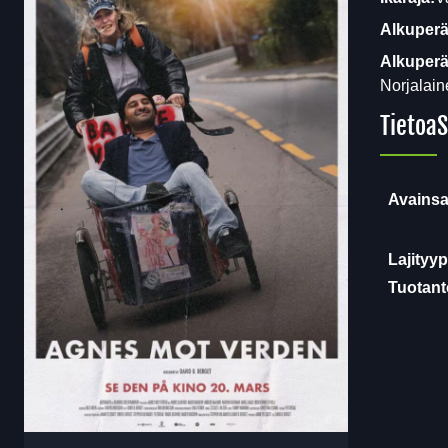
Alkuperä
Alkuperäi
Norjalain
Tietoa
S
Avainsa
Lajityyp
Tuotanto