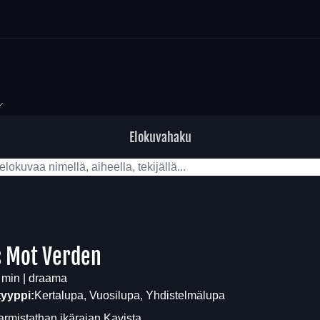
Elokuvahaku
 Mot Verden
 min | draama
tyyppi:
Kertalupa, Vuosilupa, Yhdistelmälupa
armistathan ikärajan
Kavista