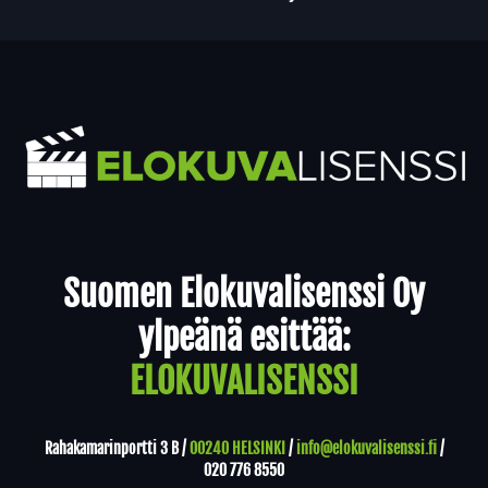
Yhteystiedot
Suomen Elokuvalisenssi Oy
ylpeänä esittää:
ELOKUVALISENSSI
Rahakamarinportti 3 B /
00240 HELSINKI
/
info@elokuvalisenssi.fi
/
020 776 8550