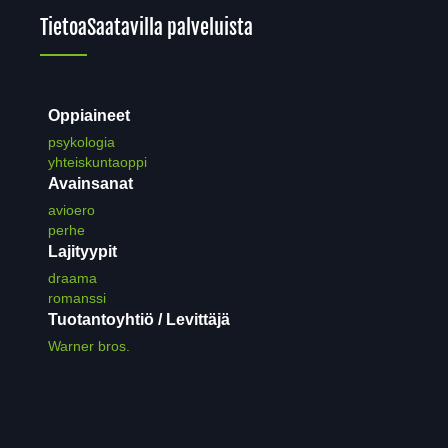
Tietoa
Saatavilla palveluista
Oppiaineet
psykologia
yhteiskuntaoppi
Avainsanat
avioero
perhe
Lajityypit
draama
romanssi
Tuotantoyhtiö / Levittäjä
Warner bros.