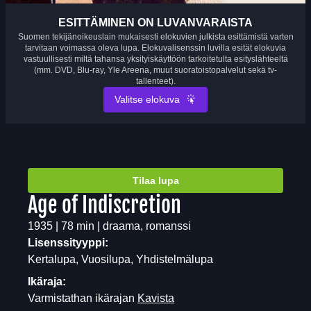
ESITTÄMINEN ON LUVANVARAISTA
Suomen tekijänoikeuslain mukaisesti elokuvien julkista esittämistä varten
tarvitaan voimassa oleva lupa. Elokuvalisenssin luvilla esität elokuvia
vastuullisesti miltä tahansa yksityiskäyttöön tarkoitetulta esityslähteeltä
(mm. DVD, Blu-ray, Yle Areena, muut suoratoistopalvelut sekä tv-
tallenteet).
Valitse elokuva
Tilaa lupa
Age of Indiscretion
1935 | 78 min | draama, romanssi
Lisenssityyppi:
Kertalupa, Vuosilupa, Yhdistelmälupa
Ikäraja:
Varmistathan ikärajan
Kavista