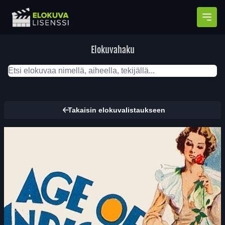
Avaa
Elokuvahaku
Takaisin elokuvalistaukseen