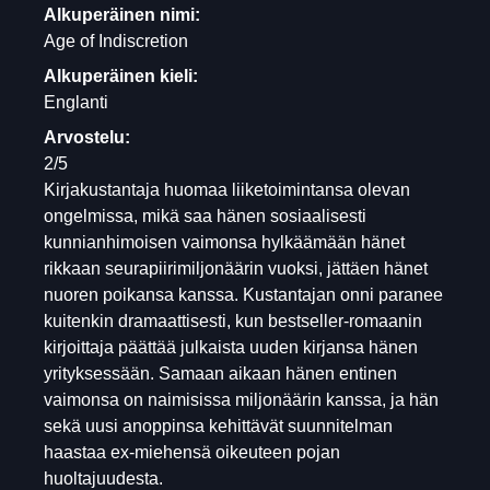
Alkuperäinen nimi:
Age of Indiscretion
Alkuperäinen kieli:
Englanti
Arvostelu:
2/5
Kirjakustantaja huomaa liiketoimintansa olevan
ongelmissa, mikä saa hänen sosiaalisesti
kunnianhimoisen vaimonsa hylkäämään hänet
rikkaan seurapiirimiljonäärin vuoksi, jättäen hänet
nuoren poikansa kanssa. Kustantajan onni paranee
kuitenkin dramaattisesti, kun bestseller-romaanin
kirjoittaja päättää julkaista uuden kirjansa hänen
yrityksessään. Samaan aikaan hänen entinen
vaimonsa on naimisissa miljonäärin kanssa, ja hän
sekä uusi anoppinsa kehittävät suunnitelman
haastaa ex-miehensä oikeuteen pojan
huoltajuudesta.