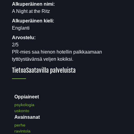
Alkuperäinen nimi:
A Night at the Ritz
Alkuperäinen kieli:
Englanti
Arvostelu:
2/5
PR-mies saa hienon hotellin palkkaamaan
tyttöystävänsä veljen kokiksi.
Tietoa
Saatavilla palveluista
Oppiaineet
psykologia
uskonto
Avainsanat
perhe
ravintola