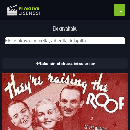
Avaa
Elokuvahaku
Takaisin elokuvalistaukseen