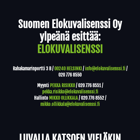
Yhteystiedot
Suomen Elokuvalisenssi Oy
ylpeänä esittää:
ELOKUVALISENSSI
Rahakamarinportti 3 B /
00240 HELSINKI
/
info@elokuvalisenssi.fi
/
020 776 8550
Myynti
PEKKA RISIKKO
/
020 776 8551
/
pekka.risikko@elokuvalisenssi.fi
Hallinto
MIKKO OLLIKKALA
/
020 776 8552
/
mikko.ollikkala@elokuvalisenssi.fi
LUVALLA KATSOEN VIELÄKIN