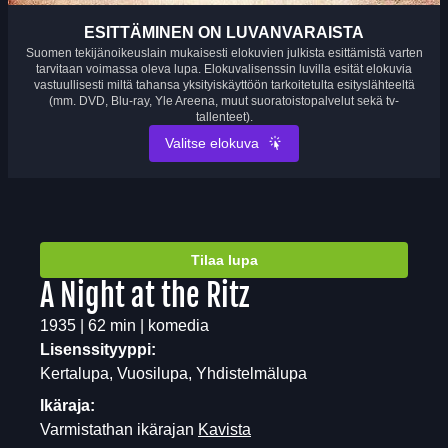
ESITTÄMINEN ON LUVANVARAISTA
Suomen tekijänoikeuslain mukaisesti elokuvien julkista esittämistä varten
tarvitaan voimassa oleva lupa. Elokuvalisenssin luvilla esität elokuvia
vastuullisesti miltä tahansa yksityiskäyttöön tarkoitetulta esityslähteeltä
(mm. DVD, Blu-ray, Yle Areena, muut suoratoistopalvelut sekä tv-
tallenteet).
Valitse elokuva
Tilaa lupa
A Night at the Ritz
1935 | 62 min | komedia
Lisenssityyppi:
Kertalupa, Vuosilupa, Yhdistelmälupa
Ikäraja:
Varmistathan ikärajan
Kavista