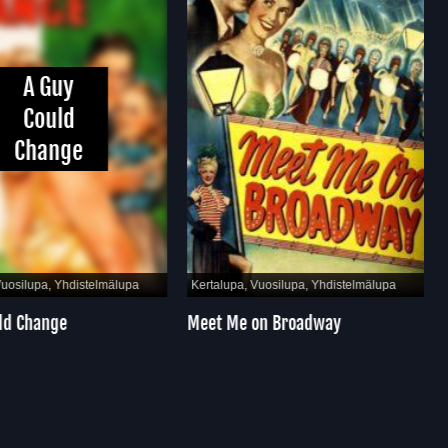
A Guy
Could
Change
Vuosilupa, Yhdistelmälupa
Kertalupa, Vuosilupa, Yhdistelmälupa
ld Change
Meet Me on Broadway