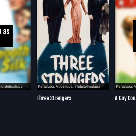
 as
k
hdistelmälupa
Kertalupa, Vuosilupa, Yhdistelmälupa
Kertalupa, 
Three Strangers
A Guy Cou