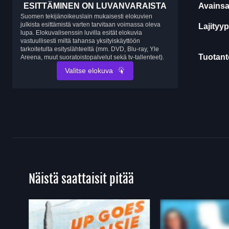
ESITTÄMINEN ON LUVANVARAISTA
Avainsa
Suomen tekijänoikeuslain mukaisesti elokuvien
julkista esittämistä varten tarvitaan voimassa oleva
Lajityyp
lupa. Elokuvalisenssin luvilla esität elokuvia
vastuullisesti miltä tahansa yksityiskäyttöön
tarkoitetulta esityslähteeltä (mm. DVD, Blu-ray, Yle
Tuotanto
Areena, muut suoratoistopalvelut sekä tv-tallenteet).
Valitse elokuva
Näistä saattaisit pitää