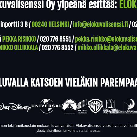
uvalisenssi Oy ylpeänä esittää:
ELOK
nportti 3 B /
00240 HELSINKI
/
info@elokuvalisenssi.fi
/
0
i
PEKKA RISIKKO
/
020 776 8551
/
pekka.risikko@elokuvalise
MIKKO OLLIKKALA
/
020 776 8552
/
mikko.ollikkala@elokuval
LUVALLA KATSOEN VIELÄKIN PAREMPA
en tekijänoikeuslain mukaan luvanvaraista. Elokuvalisenssi-vuosiluvalla voit esi
yksityiskäyttöön tarkoitetusta lähteestä.