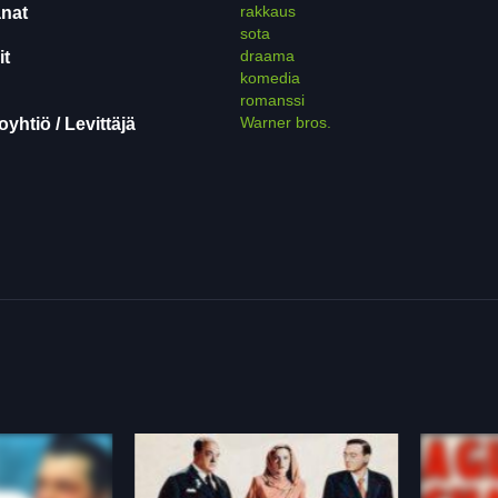
rakkaus
nat
sota
draama
it
komedia
romanssi
Warner bros.
yhtiö / Levittäjä