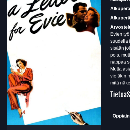
Alkuperä
Alkuperäi
Arvostel
Evien työ
suudella 
sisään jo
pois, mut
nappaa se
Mutta asi
vieläkin 
mitä näke
Tietoa
S
Oppiain