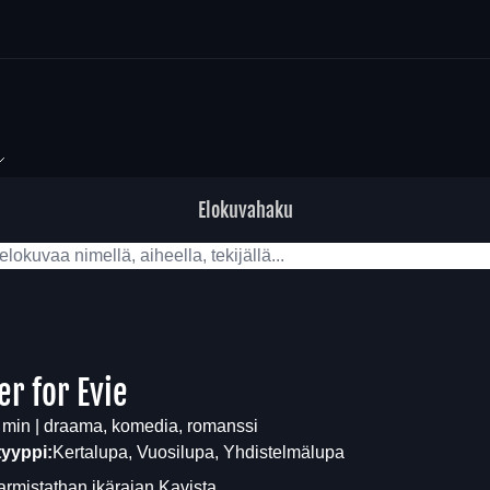
Elokuvahaku
er for Evie
 min | draama, komedia, romanssi
tyyppi:
Kertalupa, Vuosilupa, Yhdistelmälupa
armistathan ikärajan
Kavista