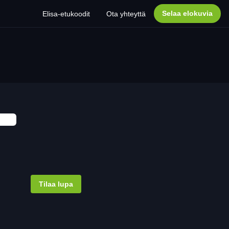
Selaa elokuvia
Elisa-etukoodit
Ota yhteyttä
Tilaa lupa