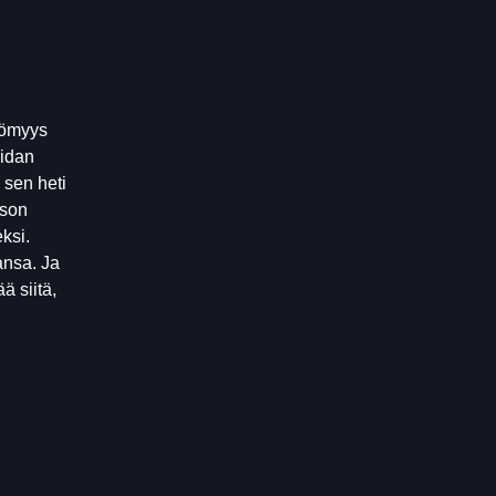
tömyys
aidan
 sen heti
rson
ksi.
ansa. Ja
ä siitä,