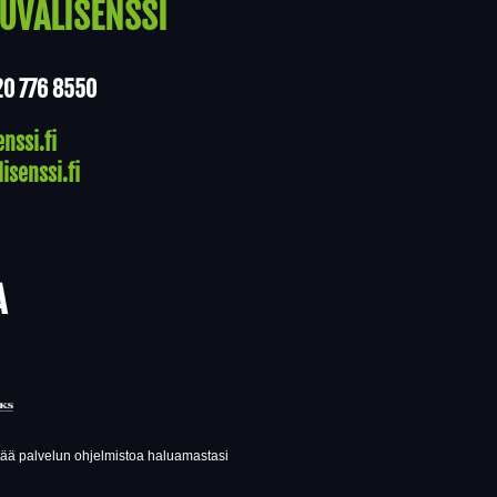
UVALISENSSI
20 776 8550
nssi.fi
isenssi.fi
A
ttää palvelun ohjelmistoa haluamastasi