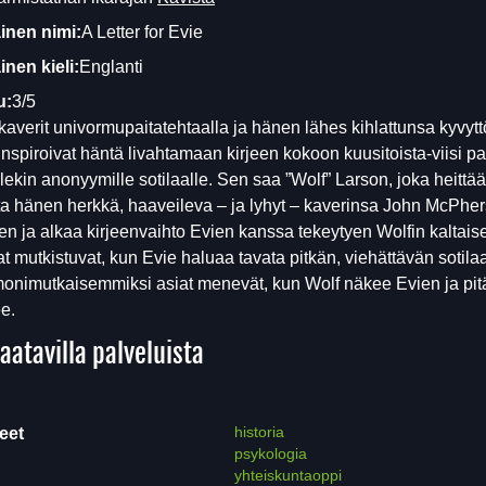
inen nimi:
A Letter for Evie
nen kieli:
Englanti
u:
3/5
kaverit univormupaitatehtaalla ja hänen lähes kihlattunsa kyvyt
inspiroivat häntä livahtamaan kirjeen kokoon kuusitoista-viisi p
llekin anonyymille sotilaalle. Sen saa ”Wolf” Larson, joka heittää
ta hänen herkkä, haaveileva – ja lyhyt – kaverinsa John McPhe
n ja alkaa kirjeenvaihto Evien kanssa tekeytyen Wolfin kaltaise
at mutkistuvat, kun Evie haluaa tavata pitkän, viehättävän sotila
monimutkaisemmiksi asiat menevät, kun Wolf näkee Evien ja pitä
e.
aatavilla palveluista
historia
eet
psykologia
yhteiskuntaoppi