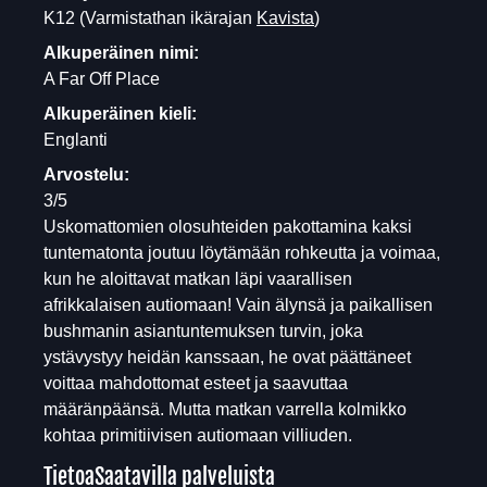
K12
(Varmistathan ikärajan
Kavista
)
Alkuperäinen nimi:
A Far Off Place
Alkuperäinen kieli:
Englanti
Arvostelu:
3/5
Uskomattomien olosuhteiden pakottamina kaksi
tuntematonta joutuu löytämään rohkeutta ja voimaa,
kun he aloittavat matkan läpi vaarallisen
afrikkalaisen autiomaan! Vain älynsä ja paikallisen
bushmanin asiantuntemuksen turvin, joka
ystävystyy heidän kanssaan, he ovat päättäneet
voittaa mahdottomat esteet ja saavuttaa
määränpäänsä. Mutta matkan varrella kolmikko
kohtaa primitiivisen autiomaan villiuden.
Tietoa
Saatavilla palveluista