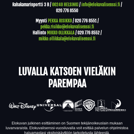
Rahakamarinportti 3 B /
00240 HELSINKI
/
info@elokuvalisenssi.fi
/
020 776 8550
Myynti
PEKKA RISIKKO
/
020 776 8551
/
pekka.risikko@elokuvalisenssi.fi
Hallinto
MIKKO OLLIKKALA
/
020 776 8552
/
mikko.ollikkala@elokuvalisenssi.fi
LUVALLA KATSOEN VIELÄKIN
PAREMPAA
Elokuvan julkinen esittäminen on Suomen tekijänoikeuslain mukaan
luvanvaraista. Elokuvalisenssi-vuosiluvalla voit esittää palvelun ohjelmistoa
haluamastasi yksityiskäyttöön tarkoitetusta lähteestä.