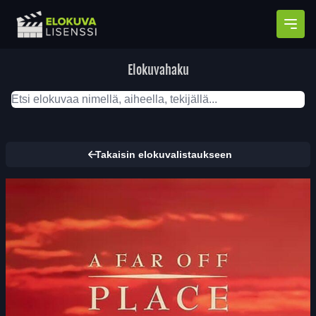
Avaa
Elokuvahaku
Takaisin elokuvalistaukseen