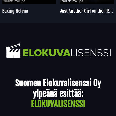
Yhdistelmälupa
Yhdistelmälupa
Boxing Helena
Just Another Girl on the I.R.T.
Yhteystiedot
Suomen Elokuvalisenssi Oy
ylpeänä esittää:
ELOKUVALISENSSI