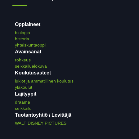
Oppiaineet
biologia
historia
yhteiskuntaoppi
Avainsanat
rohkeus
seikkailuelokuva
Koulutusasteet
lukiot ja ammatillinen koulutus
yläkoulut
Lajityypit
draama
seikkailu
Tuotantoyhtiö / Levittäjä
WALT DISNEY PICTURES