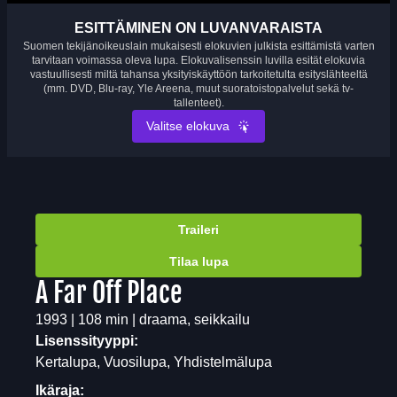
ESITTÄMINEN ON LUVANVARAISTA
Suomen tekijänoikeuslain mukaisesti elokuvien julkista esittämistä varten
tarvitaan voimassa oleva lupa. Elokuvalisenssin luvilla esität elokuvia
vastuullisesti miltä tahansa yksityiskäyttöön tarkoitetulta esityslähteeltä
(mm. DVD, Blu-ray, Yle Areena, muut suoratoistopalvelut sekä tv-
tallenteet).
Valitse elokuva
Traileri
Tilaa lupa
A Far Off Place
1993 | 108 min | draama, seikkailu
Lisenssityyppi:
Kertalupa, Vuosilupa, Yhdistelmälupa
Ikäraja: