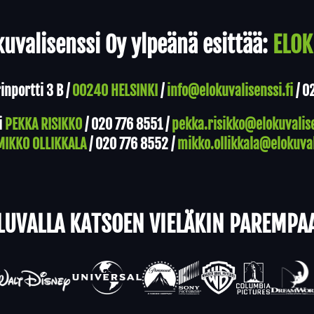
uvalisenssi Oy ylpeänä esittää:
ELOK
nportti 3 B /
00240 HELSINKI
/
info@elokuvalisenssi.fi
/
0
i
PEKKA RISIKKO
/
020 776 8551
/
pekka.risikko@elokuvalise
MIKKO OLLIKKALA
/
020 776 8552
/
mikko.ollikkala@elokuval
LUVALLA KATSOEN VIELÄKIN PAREMPA