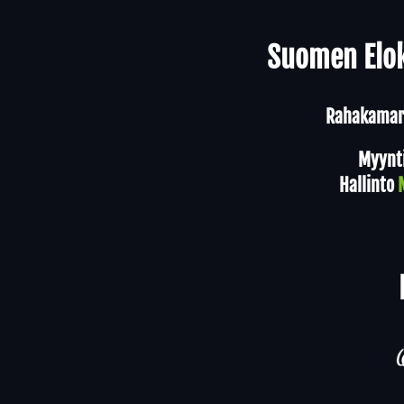
Yhteystiedot
Suomen Elok
Rahakamari
Myynt
Hallinto