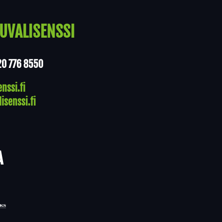
UVALISENSSI
20 776 8550
nssi.fi
isenssi.fi
A