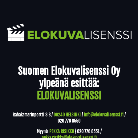
Yhteystiedot
Suomen Elokuvalisenssi Oy
ylpeänä esittää:
ELOKUVALISENSSI
Rahakamarinportti 3 B /
00240 HELSINKI
/
info@elokuvalisenssi.fi
/
020 776 8550
Myynti
PEKKA RISIKKO
/
020 776 8551
/
pekka.risikko@elokuvalisenssi.fi