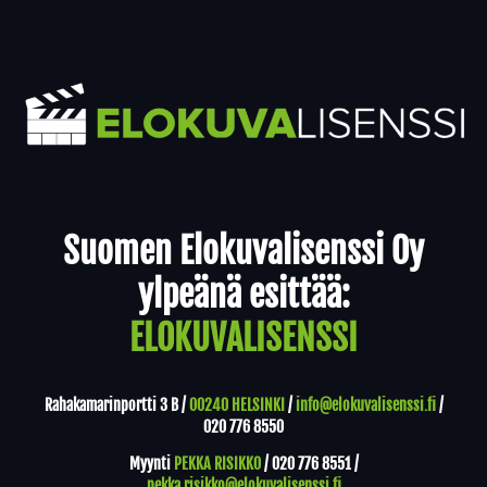
Yhteystiedot
Suomen Elokuvalisenssi Oy
ylpeänä esittää:
ELOKUVALISENSSI
Rahakamarinportti 3 B /
00240 HELSINKI
/
info@elokuvalisenssi.fi
/
020 776 8550
Myynti
PEKKA RISIKKO
/
020 776 8551
/
pekka.risikko@elokuvalisenssi.fi