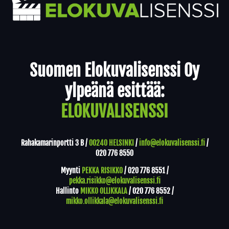
Yhteystiedot
Suomen Elokuvalisenssi Oy
ylpeänä esittää:
ELOKUVALISENSSI
Rahakamarinportti 3 B /
00240 HELSINKI
/
info@elokuvalisenssi.fi
/
020 776 8550
Myynti
PEKKA RISIKKO
/
020 776 8551
/
pekka.risikko@elokuvalisenssi.fi
Hallinto
MIKKO OLLIKKALA
/
020 776 8552
/
mikko.ollikkala@elokuvalisenssi.fi