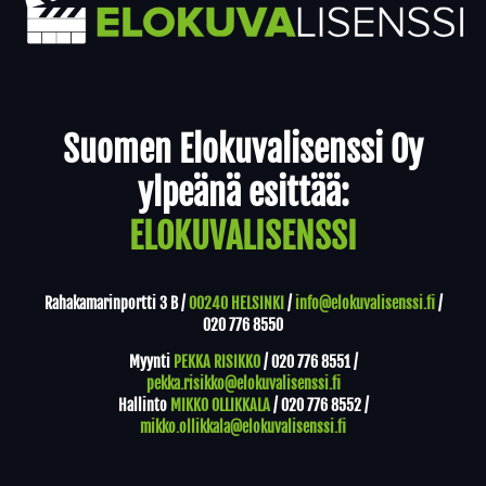
Yhteystiedot
Suomen Elokuvalisenssi Oy
ylpeänä esittää:
ELOKUVALISENSSI
Rahakamarinportti 3 B /
00240 HELSINKI
/
info@elokuvalisenssi.fi
/
020 776 8550
Myynti
PEKKA RISIKKO
/
020 776 8551
/
pekka.risikko@elokuvalisenssi.fi
Hallinto
MIKKO OLLIKKALA
/
020 776 8552
/
mikko.ollikkala@elokuvalisenssi.fi