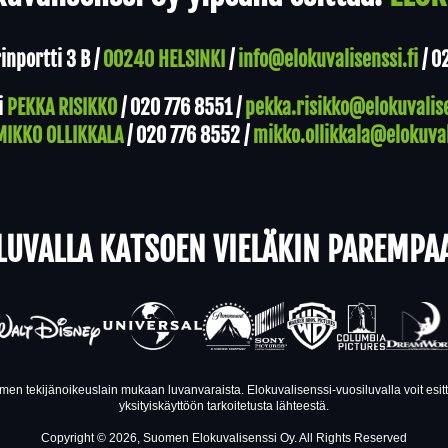
nportti 3 B /
00240 HELSINKI
/
info@elokuvalisenssi.fi
/
0
i
PEKKA RISIKKO
/
020 776 8551
/
pekka.risikko@elokuvalise
MIKKO OLLIKKALA
/
020 776 8552
/
mikko.ollikkala@elokuval
LUVALLA KATSOEN VIELÄKIN PAREMPA
en tekijänoikeuslain mukaan luvanvaraista. Elokuvalisenssi-vuosiluvalla voit esi
yksityiskäyttöön tarkoitetusta lähteestä.
Copyright © 2026, Suomen Elokuvalisenssi Oy. All Rights Reserved