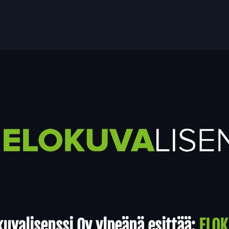
uvalisenssi Oy ylpeänä esittää:
ELOK