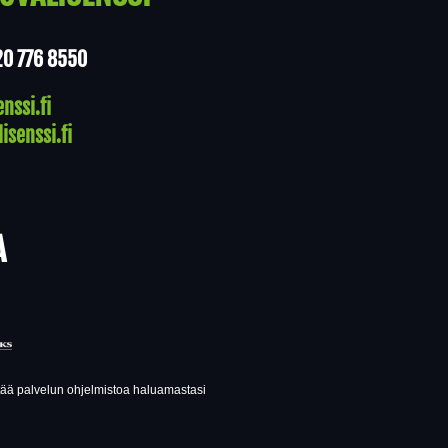
20 776 8550
nssi.fi
isenssi.fi
A
ttää palvelun ohjelmistoa haluamastasi