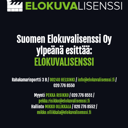
Yhteystiedot
Suomen Elokuvalisenssi Oy
ylpeänä esittää:
ELOKUVALISENSSI
Rahakamarinportti 3 B /
00240 HELSINKI
/
info@elokuvalisenssi.fi
/
020 776 8550
Myynti
PEKKA RISIKKO
/
020 776 8551
/
pekka.risikko@elokuvalisenssi.fi
Hallinto
MIKKO OLLIKKALA
/
020 776 8552
/
mikko.ollikkala@elokuvalisenssi.fi