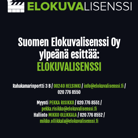
Yhteystiedot
Suomen Elokuvalisenssi Oy
ylpeänä esittää:
ELOKUVALISENSSI
Rahakamarinportti 3 B /
00240 HELSINKI
/
info@elokuvalisenssi.fi
/
020 776 8550
Myynti
PEKKA RISIKKO
/
020 776 8551
/
pekka.risikko@elokuvalisenssi.fi
Hallinto
MIKKO OLLIKKALA
/
020 776 8552
/
mikko.ollikkala@elokuvalisenssi.fi