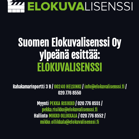
Yhteystiedot
Suomen Elokuvalisenssi Oy
ylpeänä esittää:
ELOKUVALISENSSI
Rahakamarinportti 3 B /
00240 HELSINKI
/
info@elokuvalisenssi.fi
/
020 776 8550
Myynti
PEKKA RISIKKO
/
020 776 8551
/
pekka.risikko@elokuvalisenssi.fi
Hallinto
MIKKO OLLIKKALA
/
020 776 8552
/
mikko.ollikkala@elokuvalisenssi.fi