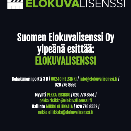
Yhteystiedot
Suomen Elokuvalisenssi Oy
ylpeänä esittää:
ELOKUVALISENSSI
Rahakamarinportti 3 B /
00240 HELSINKI
/
info@elokuvalisenssi.fi
/
020 776 8550
Myynti
PEKKA RISIKKO
/
020 776 8551
/
pekka.risikko@elokuvalisenssi.fi
Hallinto
MIKKO OLLIKKALA
/
020 776 8552
/
mikko.ollikkala@elokuvalisenssi.fi