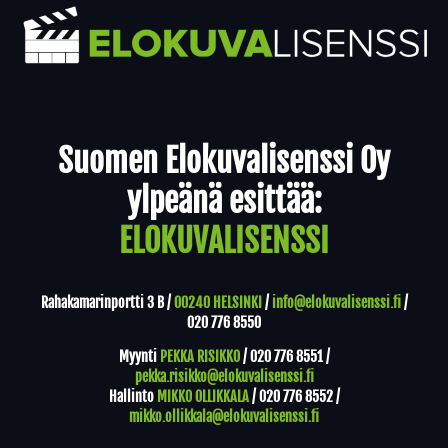
Yhteystiedot
Suomen Elokuvalisenssi Oy
ylpeänä esittää:
ELOKUVALISENSSI
Rahakamarinportti 3 B /
00240 HELSINKI
/
info@elokuvalisenssi.fi
/
020 776 8550
Myynti
PEKKA RISIKKO
/
020 776 8551
/
pekka.risikko@elokuvalisenssi.fi
Hallinto
MIKKO OLLIKKALA
/
020 776 8552
/
mikko.ollikkala@elokuvalisenssi.fi