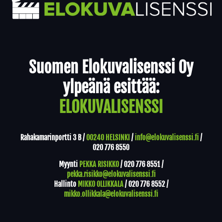
Yhteystiedot
Suomen Elokuvalisenssi Oy
ylpeänä esittää:
ELOKUVALISENSSI
Rahakamarinportti 3 B /
00240 HELSINKI
/
info@elokuvalisenssi.fi
/
020 776 8550
Myynti
PEKKA RISIKKO
/
020 776 8551
/
pekka.risikko@elokuvalisenssi.fi
Hallinto
MIKKO OLLIKKALA
/
020 776 8552
/
mikko.ollikkala@elokuvalisenssi.fi