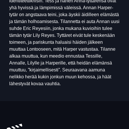
identiteettikriisin. Tess ja hänen Anna-tyttärensä ovat
yhä hyvissä ja lämpimissä väleissä. Annan Harper-
tytär on angstaava teini, joka äyskii äidilleen elämästä
ja tämän holhoamisesta. Tilannetta ei auta Annan uusi
suhde Eric Reyesiin, jonka mukana kuvioihin tulee
tämän tytär Lily Reyes. Tyttäret eivät tule keskenään
toimeen, ja pariskunta haluaisi häiden jälkeen
muuttaa Lontooseen, mitä Harper vastustaa. Tilanne
alkaa muuttua, kun meedio ennustaa Tessille,
Annalle, Lilylle ja Harperille, että heidän elämänsä
muuttuu, ”kirjaimellisesti”. Seuraavana aamuna
nelikko herää kukin jonkun muun kehossa, ja häät
lähestyvät kovaa vauhtia.