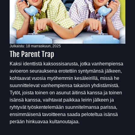
Julkaistu:
18 marraskuun, 2025
The Parent Trap
Kaksi identtistä kaksossisarusta, jotka vanhempiensa
avioeron seurauksena erotettiin syntymänsä jälkeen,
kohtaavat vuosia myöhemmin kesäleirillä, missä he
suunnittelevat vanhempiensa takaisin yhdistämistä.
Tytöt, joista toinen on asunut äitinsä kanssa ja toinen
isänsä kanssa, vaihtavat paikkaa leirin jälkeen ja
ryhtyvät työskentelemään suunnitelmansa parissa,
ensimmäisenä tavoitteena saada peloteltua isänsä
perään hinkuavaa kultanoutajaa.