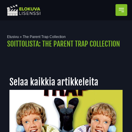
Avaa
Etusivu
»
The Parent Trap Collection
SOITTOLISTA:
THE PARENT TRAP COLLECTION
Selaa kaikkia artikkeleita