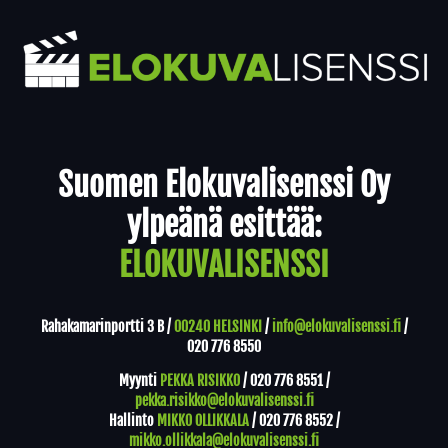
Yhteystiedot
Suomen Elokuvalisenssi Oy
ylpeänä esittää:
ELOKUVALISENSSI
Rahakamarinportti 3 B /
00240 HELSINKI
/
info@elokuvalisenssi.fi
/
020 776 8550
Myynti
PEKKA RISIKKO
/
020 776 8551
/
pekka.risikko@elokuvalisenssi.fi
Hallinto
MIKKO OLLIKKALA
/
020 776 8552
/
mikko.ollikkala@elokuvalisenssi.fi