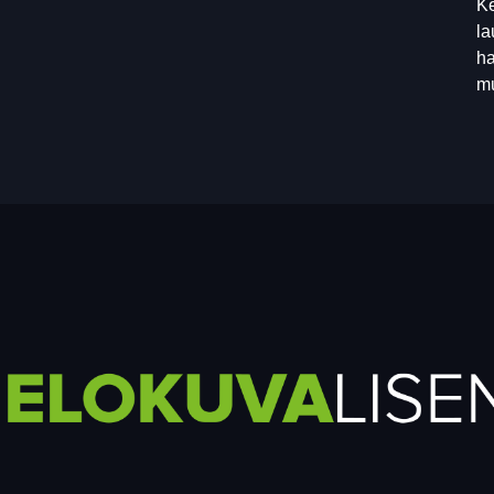
Ke
la
ha
mu