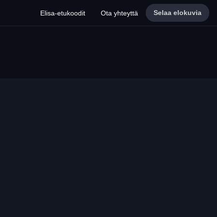
Selaa elokuvia
Elisa-etukoodit
Ota yhteyttä