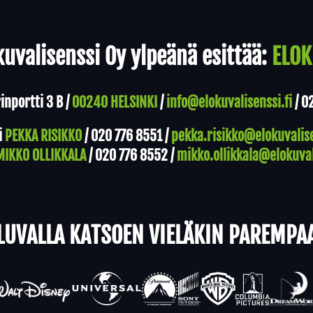
uvalisenssi Oy ylpeänä esittää:
ELOK
nportti 3 B /
00240 HELSINKI
/
info@elokuvalisenssi.fi
/
0
i
PEKKA RISIKKO
/
020 776 8551
/
pekka.risikko@elokuvalise
MIKKO OLLIKKALA
/
020 776 8552
/
mikko.ollikkala@elokuval
LUVALLA KATSOEN VIELÄKIN PAREMPA