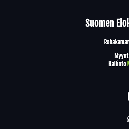
Yhteystiedot
Suomen Elok
Rahakamari
Myynt
Hallinto