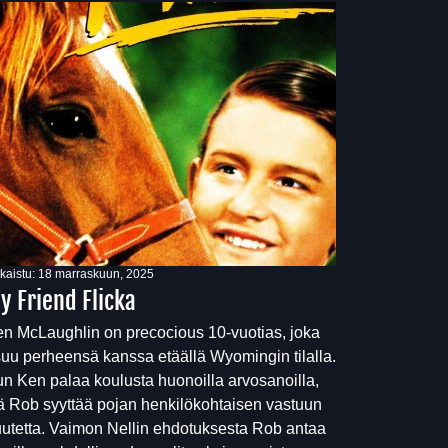
lkaistu:
18 marraskuun, 2025
y Friend Flicka
n McLaughlin on precocious 10-vuotias, joka
uu perheensä kanssa etäällä Wyomingin tilalla.
n Ken palaa koulusta huonoilla arvosanoilla,
ä Rob syyttää pojan henkilökohtaisen vastuun
utetta. Vaimon Nellin ehdotuksesta Rob antaa