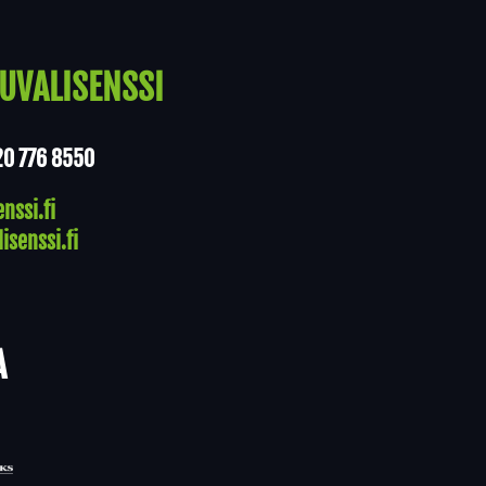
UVALISENSSI
20 776 8550
nssi.fi
isenssi.fi
A