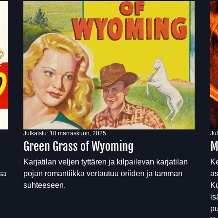
Julkaistu:
18 marraskuun, 2025
Ju
Green Grass of Wyoming
M
Karjatilan veljen tyttären ja kilpailevan karjatilan
Ke
sa
pojan romantiikka vertautuu oriiden ja tamman
as
suhteeseen.
Ku
is
pu