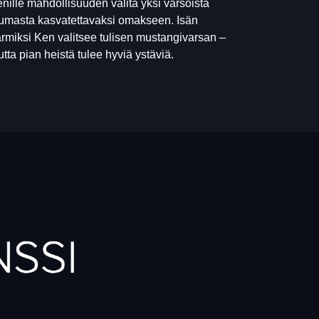
nille mahdollisuuden valita yksi varsoista
umasta kasvatettavaksi omakseen. Isän
rmiksi Ken valitsee tulisen mustangivarsan –
tta pian heistä tulee hyviä ystäviä.