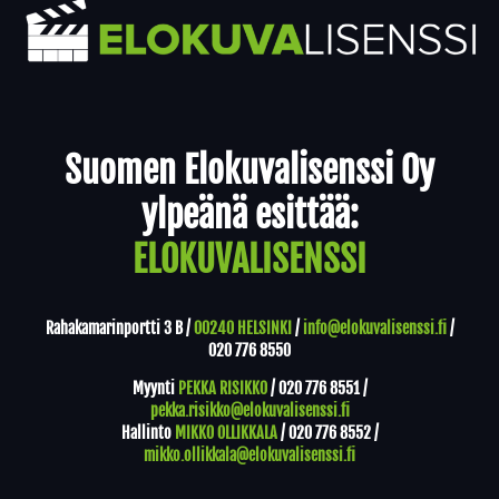
Yhteystiedot
Suomen Elokuvalisenssi Oy
ylpeänä esittää:
ELOKUVALISENSSI
Rahakamarinportti 3 B /
00240 HELSINKI
/
info@elokuvalisenssi.fi
/
020 776 8550
Myynti
PEKKA RISIKKO
/
020 776 8551
/
pekka.risikko@elokuvalisenssi.fi
Hallinto
MIKKO OLLIKKALA
/
020 776 8552
/
mikko.ollikkala@elokuvalisenssi.fi