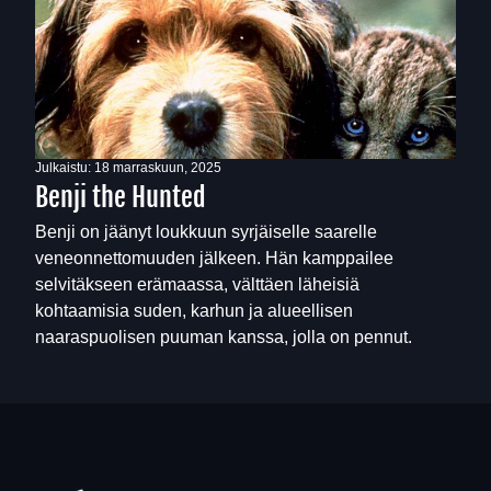
Julkaistu:
18 marraskuun, 2025
Benji the Hunted
Benji on jäänyt loukkuun syrjäiselle saarelle
veneonnettomuuden jälkeen. Hän kamppailee
selvitäkseen erämaassa, välttäen läheisiä
kohtaamisia suden, karhun ja alueellisen
naaraspuolisen puuman kanssa, jolla on pennut.