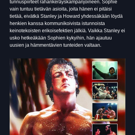
tunnuspiirteet rahankeräyskampanjoineen. Sophie
vain tuntuu tietävän asioita, joita hänen ei pitäisi
tietää, eivätkä Stanley ja Howard yhdessäkään löydä
henkien kanssa kommunikoivista istunnoista
keinotekoisten erikoisefektien jälkiä. Vaikka Stanley ei
usko hetkeäkään Sophien kykyihin, hän ajautuu
uusien ja hämmentävien tunteiden valtaan.