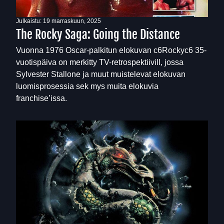
Julkaistu:
19 marraskuun, 2025
The Rocky Saga: Going the Distance
Vuonna 1976 Oscar-palkitun elokuvan c6Rockyc6 35-
vuotispäiva on merkitty TV-retrospektiivill, jossa
Sylvester Stallone ja muut muistelevat elokuvan
luomisprosessia sek mys muita elokuvia
franchise’issa.