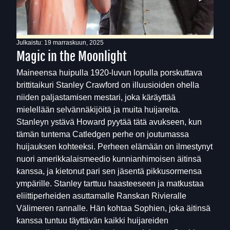
Julkaistu:
19 marraskuun, 2025
Magic in the Moonlight
Maineensa huipulla 1920-luvun lopulla porskuttava
brittitaikuri Stanley Crawford on illuusioiden ohella
niiden paljastamisen mestari, joka käräyttää
mielellään selvännäkijöitä ja muita huijareita.
Stanleyn ystävä Howard pyytää tätä avukseen, kun
tämän tuntema Catledgen perhe on joutumassa
huijauksen kohteeksi. Perheen elämään on ilmestynyt
nuori amerikkalaismeedio kunnianhimoisen äitinsä
kanssa, ja kietonut pari sen jäsentä pikkusormensa
ympärille. Stanley tarttuu haasteeseen ja matkustaa
eliittiperheiden asuttamalle Ranskan Rivieralle
Välimeren rannalle. Hän kohtaa Sophien, joka äitinsä
kanssa tuntuu täyttävän kaikki huijareiden