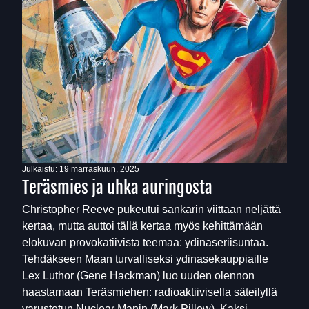
Julkaistu:
19 marraskuun, 2025
Teräsmies ja uhka auringosta
Christopher Reeve pukeutui sankarin viittaan neljättä
kertaa, mutta auttoi tällä kertaa myös kehittämään
elokuvan provokatiivista teemaa: ydinaseriisuntaa.
Tehdäkseen Maan turvalliseksi ydinasekauppiaille
Lex Luthor (Gene Hackman) luo uuden olennon
haastamaan Teräsmiehen: radioaktiivisella säteilyllä
varustetun Nuclear Manin (Mark Pillow). Kaksi