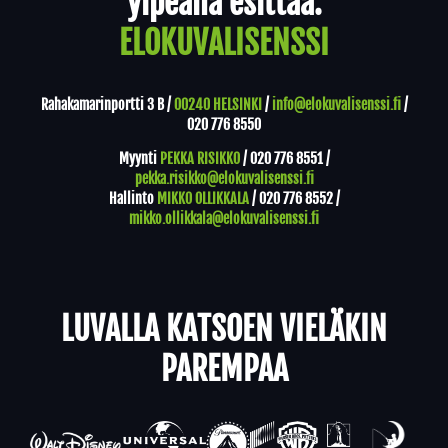
ylpeänä esittää:
ELOKUVALISENSSI
Rahakamarinportti 3 B /
00240 HELSINKI
/
info@elokuvalisenssi.fi
/
020 776 8550
Myynti
PEKKA RISIKKO
/
020 776 8551
/
pekka.risikko@elokuvalisenssi.fi
Hallinto
MIKKO OLLIKKALA
/
020 776 8552
/
mikko.ollikkala@elokuvalisenssi.fi
LUVALLA KATSOEN VIELÄKIN
PAREMPAA