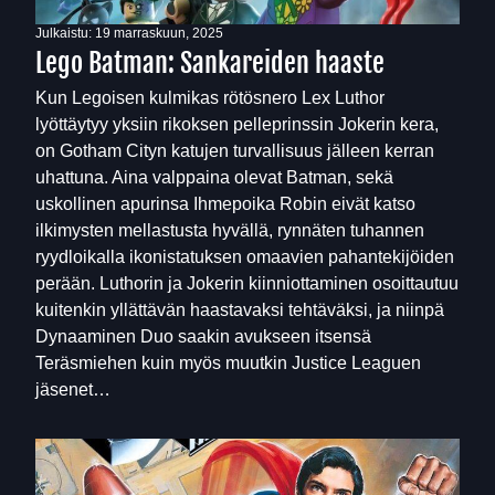
Julkaistu:
19 marraskuun, 2025
Lego Batman: Sankareiden haaste
Kun Legoisen kulmikas rötösnero Lex Luthor
lyöttäytyy yksiin rikoksen pelleprinssin Jokerin kera,
on Gotham Cityn katujen turvallisuus jälleen kerran
uhattuna. Aina valppaina olevat Batman, sekä
uskollinen apurinsa Ihmepoika Robin eivät katso
ilkimysten mellastusta hyvällä, rynnäten tuhannen
ryydloikalla ikonistatuksen omaavien pahantekijöiden
perään. Luthorin ja Jokerin kiinniottaminen osoittautuu
kuitenkin yllättävän haastavaksi tehtäväksi, ja niinpä
Dynaaminen Duo saakin avukseen itsensä
Teräsmiehen kuin myös muutkin Justice Leaguen
jäsenet…