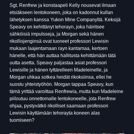
Sgt. Renfrew ja konstaapeli Kelly nousevat ilmaan
etsiäkseen lentokoneen, joka on kadonnut kullan
lähetyksen kanssa Yukon Mine Companyltä. Keksijä
Speavy on kehittänyt tehorayn, joka häiritsee
sähköisiä impulsseja, ja Morgan sekä hänen
rikollisjenginsä ovat tuoneet professori Lewisin
mukaan laajentamaan rayn kantamaa, kertoen
hänelle, että hän auttaa hallitusta kehittämään tätä
uutta asetta. Speavy paljastaa asiat professori
Lewisille ja hänen tyttärelleen Madeleinelle, ja
Morgan uhkaa sotkea heidät rikoksiinsa, ellei he
suostu yhteistyöhön. Morgan tappaa Speavy, kun
tämä yrittää varoittaa Renfrewia, mutta kun Madeleine
piiloutuu onnettomalle lentokoneelle, jota Renfrew
ohjaa, pystyvätkö rikolliset saamaan professori
Lewisin käyttämään tehorayta koneen alas
tuomiseen?