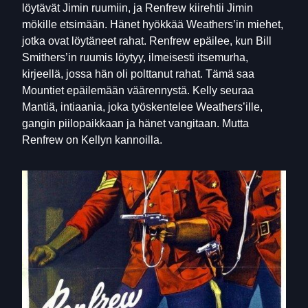
löytävät Jimin ruumiin, ja Renfrew kiirehtii Jimin
mökille etsimään. Hänet hyökkää Weathers’in miehet,
jotka ovat löytäneet rahat. Renfrew epäilee, kun Bill
Smithers’in ruumis löytyy, ilmeisesti itsemurha,
kirjeellä, jossa hän oli polttanut rahat. Tämä saa
Mountiet epäilemään väärennystä. Kelly seuraa
Mantiä, intiaania, joka työskentelee Weathers’ille,
gangin piilopaikkaan ja hänet vangitaan. Mutta
Renfrew on Kellyn kannoilla.