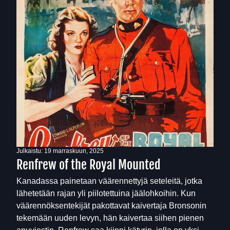
Julkaistu:
19 marraskuun, 2025
Renfrew of the Royal Mounted
Kanadassa painetaan väärennettyjä seteleitä, jotka
lähetetään rajan yli piilotettuina jäälohkoihin. Kun
väärennöksentekijät pakottavat kaivertaja Bronsonin
tekemään uuden levyn, hän kaivertaa siihen pienen