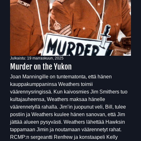
Julkaistu:
19 marraskuun, 2025
Murder on the Yukon
Joan Manningille on tuntematonta, että hänen
kauppakumppaninsa Weathers toimii
väärennysringissä. Kun kaivosmies Jim Smithers tuo
kultajauheensa, Weathers maksaa hänelle
väärennetyllä rahalla. Jim’in juopunut veli, Bill, tulee
postiin ja Weathers kuulee hänen sanovan, että Jim
jättää alueen pysyvästi. Weathers lähettää Hawksin
tappamaan Jimin ja noutamaan väärennetyt rahat.
RCMP:n sergeantti Renfrew ja konstaapeli Kelly