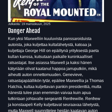
Julkaistu:
19 marraskuun, 2025
Danger Ahead
Kun yksi Maxwelliin kuuluvista panssaroiduista
autoista, joka kuljettaa kultalähetystä, katoaa ja
kuljettaja George Hill on epäiltynä yrityksestä paeta
kullan kanssa, kutsutaan paikalle kuninkaalliset
ratsastajat. Itse asiassa Maxwell ja kaksi hänen
kätyriään olivat kaatanut happoa jarruputkiin, mikä
aiheutti auton onnettomuuden. Genevieve,
ratsastajapäällikön tytär, epäilee Maxwellia ja Thomas
Hatchia, kultaa kuljettavan pankin presidenttiä, mutta
hänestä tulee pian enemmän vaivaa kuin apua
tutkintaan johtavalle sergeantti Renfrewille. Renfrew
ja konstaapeli Kelly kuljettavat seuraavaa lähetystä,
mutta Maxwell suunnittelee heidän kaatavan auton