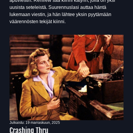
apuviestin. Renfrew saa kiinni kätyrin, jolla on yksi
uusista seteleistä. Suurennuslasi auttaa häntä
lukemaan viestin, ja hän lähtee yksin pyytämään
väärennösten tekijät kiinni.
Julkaistu:
19 marraskuun, 2025
Crashing Thru