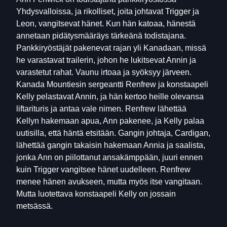
Yhdysvalloissa, ja rikolliset, joita johtavat Trigger ja
Leon, vangitsevat hänet. Kun hän katoaa, hänestä
annetaan pidätysmääräys tärkeänä todistajana.
Pankkiryöstäjät pakenevat rajan yli Kanadaan, missä
he varastavat trailerin, johon he lukitsevat Annin ja
varastetut rahat. Vaunu irtoaa ja syöksyy järveen.
Kanada Mountiesin sergeantti Renfrew ja konstaapeli
Kelly pelastavat Annin, ja hän kertoo heille olevansa
liftarituris ja antaa vale nimen. Renfrew lähettää
Kellyn hakemaan apua, Ann pakenee, ja Kelly palaa
uutisilla, että häntä etsitään. Gangin johtaja, Cardigan,
lähettää gangin takaisin hakemaan Annia ja saalista,
jonka Ann on piilottanut ansakämppään, juuri ennen
kuin Trigger vangitsee hänet uudelleen. Renfrew
menee hänen avukseen, mutta myös itse vangitaan.
Mutta luotettava konstaapeli Kelly on jossain
metsässä.