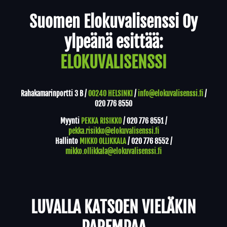
Yhteystiedot
Suomen Elokuvalisenssi Oy
ylpeänä esittää:
ELOKUVALISENSSI
Rahakamarinportti 3 B /
00240 HELSINKI
/
info@elokuvalisenssi.fi
/
020 776 8550
Myynti
PEKKA RISIKKO
/
020 776 8551
/
pekka.risikko@elokuvalisenssi.fi
Hallinto
MIKKO OLLIKKALA
/
020 776 8552
/
mikko.ollikkala@elokuvalisenssi.fi
LUVALLA KATSOEN VIELÄKIN