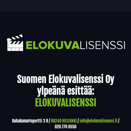
Yhteystiedot
Suomen Elokuvalisenssi Oy
ylpeänä esittää:
ELOKUVALISENSSI
Rahakamarinportti 3 B /
00240 HELSINKI
/
info@elokuvalisenssi.fi
/
020 776 8550