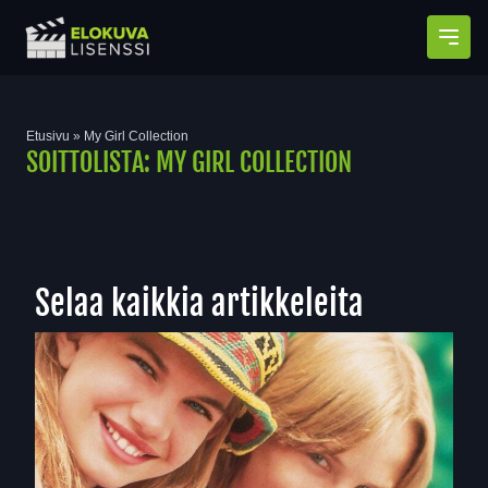
Avaa
Etusivu
»
My Girl Collection
SOITTOLISTA:
MY GIRL COLLECTION
Selaa kaikkia artikkeleita