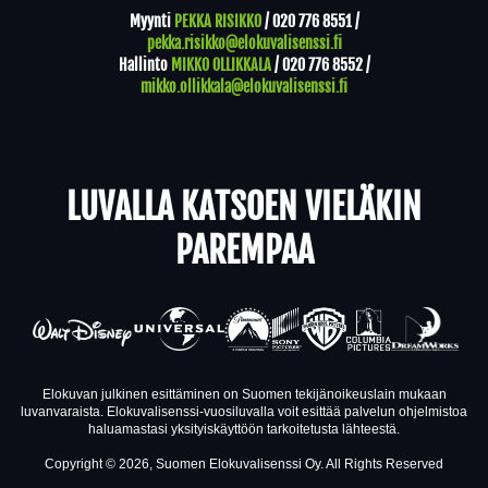
Myynti
PEKKA RISIKKO
/
020 776 8551
/
pekka.risikko@elokuvalisenssi.fi
Hallinto
MIKKO OLLIKKALA
/
020 776 8552
/
mikko.ollikkala@elokuvalisenssi.fi
LUVALLA KATSOEN VIELÄKIN
PAREMPAA
Elokuvan julkinen esittäminen on Suomen tekijänoikeuslain mukaan
luvanvaraista. Elokuvalisenssi-vuosiluvalla voit esittää palvelun ohjelmistoa
haluamastasi yksityiskäyttöön tarkoitetusta lähteestä.
Copyright © 2026, Suomen Elokuvalisenssi Oy. All Rights Reserved