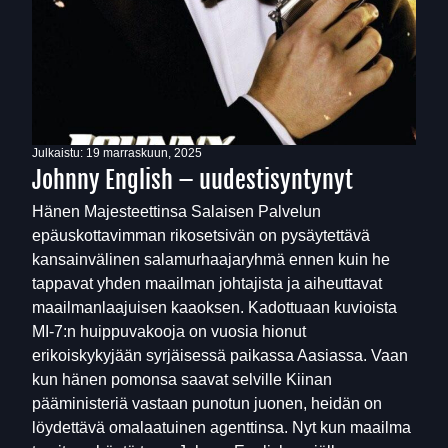
Julkaistu:
19 marraskuun, 2025
Johnny English – uudestisyntynyt
Hänen Majesteettinsa Salaisen Palvelun
epäuskottavimman rikosetsivän on pysäytettävä
kansainvälinen salamurhaajaryhmä ennen kuin he
tappavat yhden maailman johtajista ja aiheuttavat
maailmanlaajuisen kaaoksen. Kadottuaan kuvioista
MI-7:n huippuvakooja on vuosia hionut
erikoiskykyjään syrjäisessä paikassa Aasiassa. Vaan
kun hänen pomonsa saavat selville Kiinan
pääministeriä vastaan punotun juonen, heidän on
löydettävä omalaatuinen agenttinsa. Nyt kun maailma