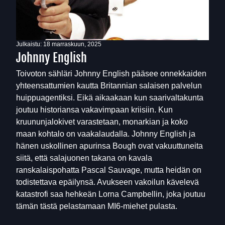
Julkaistu:
18 marraskuun, 2025
Johnny English
Toivoton sähläri Johnny English pääsee onnekkaiden
yhteensattumien kautta Britannian salaisen palvelun
huippuagentiksi. Eikä aikaakaan kun saarivaltakunta
joutuu historiansa vakavimpaan kriisiin. Kun
kruununjalokivet varastetaan, monarkian ja koko
maan kohtalo on vaakalaudalla. Johnny English ja
hänen uskollinen apurinsa Bough ovat vakuuttuneita
siitä, että salajuonen takana on kavala
ranskalaispohatta Pascal Sauvage, mutta heidän on
todistettava epäilynsä. Avukseen vakoilun kävelevä
katastrofi saa hehkeän Lorna Campbellin, joka joutuu
tämän tästä pelastamaan MI6-miehet pulasta.