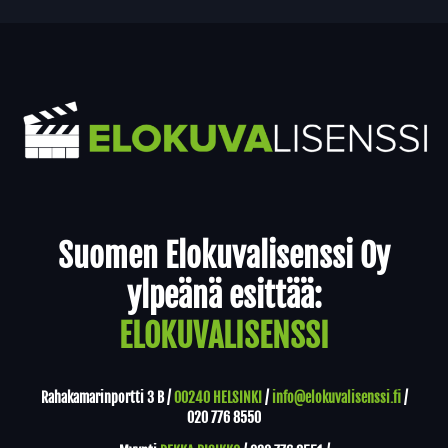
Yhteystiedot
Suomen Elokuvalisenssi Oy
ylpeänä esittää:
ELOKUVALISENSSI
Rahakamarinportti 3 B /
00240 HELSINKI
/
info@elokuvalisenssi.fi
/
020 776 8550