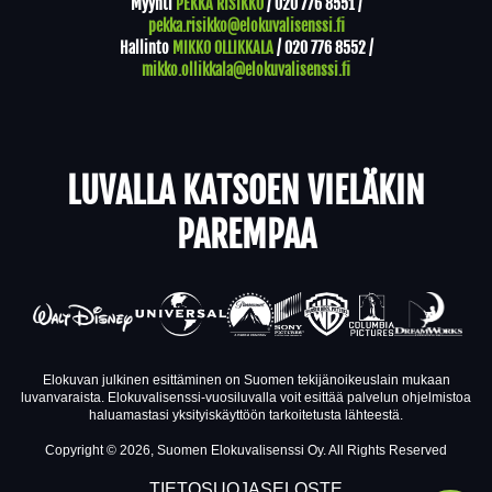
Myynti
PEKKA RISIKKO
/
020 776 8551
/
pekka.risikko@elokuvalisenssi.fi
Hallinto
MIKKO OLLIKKALA
/
020 776 8552
/
mikko.ollikkala@elokuvalisenssi.fi
LUVALLA KATSOEN VIELÄKIN
PAREMPAA
Elokuvan julkinen esittäminen on Suomen tekijänoikeuslain mukaan
luvanvaraista. Elokuvalisenssi-vuosiluvalla voit esittää palvelun ohjelmistoa
haluamastasi yksityiskäyttöön tarkoitetusta lähteestä.
Copyright © 2026, Suomen Elokuvalisenssi Oy. All Rights Reserved
TIETOSUOJASELOSTE