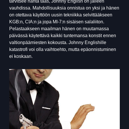
tarvitsee häntä taas, Johnny English on jälleen
vauhdissa. Mahdollisuuksia onnistua on yksi ja hänen
on otettava käyttöön uusin tekniikka selvittääkseen
KGB:n, CIA:n ja jopa MI-7:n sisäisen salaliiton.
Pelastaakseen maailman hänen on muutamassa
päivässä käytettävä kaikki tuntemansa konstit ennen
valtionpäämiesten kokousta. Johnny Englishille
katastrofi voi olla vaihtoehto, mutta epäonnistuminen
ei koskaan.