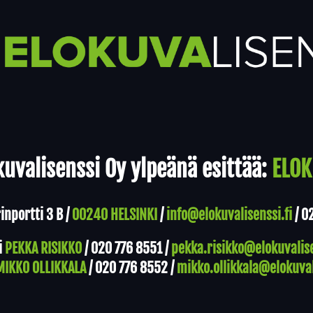
uvalisenssi Oy ylpeänä esittää:
ELOK
nportti 3 B /
00240 HELSINKI
/
info@elokuvalisenssi.fi
/
0
i
PEKKA RISIKKO
/
020 776 8551
/
pekka.risikko@elokuvalise
MIKKO OLLIKKALA
/
020 776 8552
/
mikko.ollikkala@elokuval