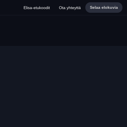
Selaa elokuvia
Elisa-etukoodit
Ota yhteyttä