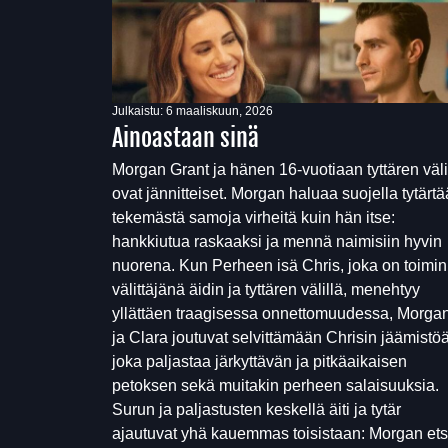
Julkaistu:
6 maaliskuun, 2026
Ainoastaan sinä
Morgan Grant ja hänen 16-vuotiaan tyttären väli
ovat jännitteiset. Morgan haluaa suojella tytärt
tekemästä samoja virheitä kuin hän itse:
hankkiutua raskaaksi ja mennä naimisiin hyvin
nuorena. Kun Perheen isä Chris, joka on toimin
välittäjänä äidin ja tyttären välillä, menehtyy
yllättäen traagisessa onnettomuudessa, Morga
ja Clara joutuvat selvittämään Chrisin jäämistöä
joka paljastaa järkyttävän ja pitkäaikaisen
petoksen sekä muitakin perheen salaisuuksia.
Surun ja paljastusten keskellä äiti ja tytär
ajautuvat yhä kauemmas toisistaan: Morgan ets