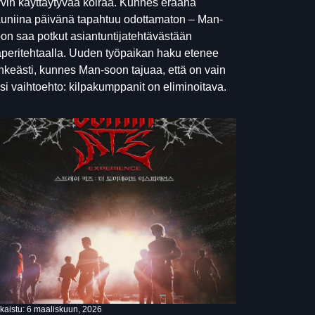
vin käyttäytyvää koiraa. Kunnes eräänä
uniina päivänä tapahtuu odottamaton – Man-
on saa potkut asiantuntijatehtävästään
peritehtaalla. Uuden työpaikan haku etenee
hkeästi, kunnes Man-soon tajuaa, että on vain
si vaihtoehto: kilpakumppanit on eliminoitava.
lkaistu:
6 maaliskuun, 2026