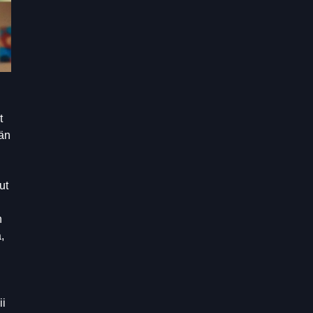
t
ään
ut
n
,
ii