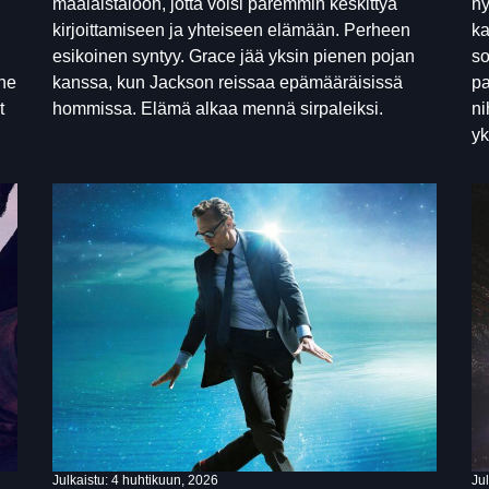
maalaistaloon, jotta voisi paremmin keskittyä
hy
kirjoittamiseen ja yhteiseen elämään. Perheen
ka
esikoinen syntyy. Grace jää yksin pienen pojan
so
 he
kanssa, kun Jackson reissaa epämääräisissä
pa
t
hommissa. Elämä alkaa mennä sirpaleiksi.
ni
yk
Julkaistu:
4 huhtikuun, 2026
Ju