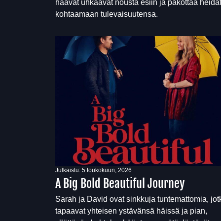
haavat uhkaavat nousta esiin ja pakottaa heidä
kohtaamaan tulevaisuutensa.
Julkaistu:
5 toukokuun, 2026
A Big Bold Beautiful Journey
Sarah ja David ovat sinkkuja tuntemattomia, jot
tapaavat yhteisen ystävänsä häissä ja pian,