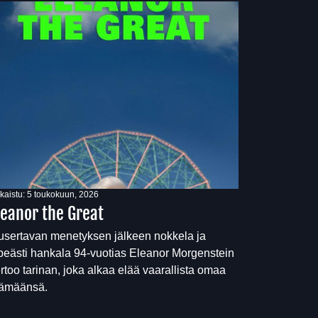
lkaistu:
5 toukokuun, 2026
leanor the Great
sertavan menetyksen jälkeen nokkela ja
peästi hankala 94-vuotias Eleanor Morgenstein
rtoo tarinan, joka alkaa elää vaarallista omaa
lämäänsä.