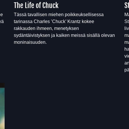
The Life of Chuck
S
ne
Tässä tavallisen miehen poikkeuksellisessa
Ma
yä
tarinassa Charles ’Chuck’ Krantz kokee
St
rakkauden ihmeen, menetyksen
li
sydäntäivistyksen ja kaiken meissä sisällä olevan
ma
moninaisuuden.
ma
ha
vi
an
pä