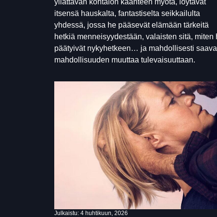
yllättävän kohtalon käänteen myötä, löytävät
itsensä hauskalta, fantastiselta seikkailulta
yhdessä, jossa he pääsevät elämään tärkeitä
hetkiä menneisyydestään, valaisten sitä, miten
päätyivät nykyhetkeen… ja mahdollisesti saava
mahdollisuuden muuttaa tulevaisuuttaan.
Julkaistu:
4 huhtikuun, 2026