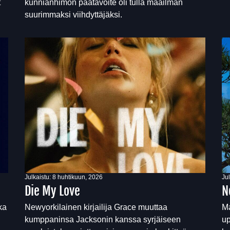
t
kunnianhimon päätavoite oli tulla maailman
suurimmaksi viihdyttäjäksi.
Julkaistu:
8 huhtikuun, 2026
Ju
Die My Love
N
ka
Newyorkilainen kirjailija Grace muuttaa
Ma
kumppaninsa Jacksonin kanssa syrjäiseen
up