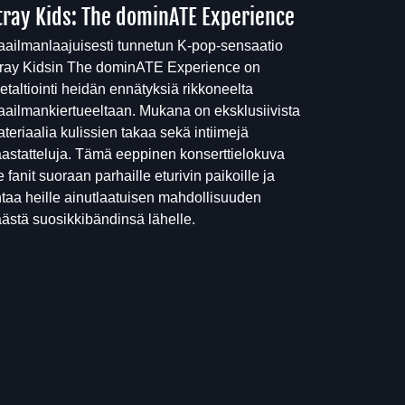
tray Kids: The dominATE Experience
ailmanlaajuisesti tunnetun K-pop-sensaatio
ray Kidsin The dominATE Experience on
vetaltiointi heidän ennätyksiä rikkoneelta
ailmankiertueeltaan. Mukana on eksklusiivista
teriaalia kulissien takaa sekä intiimejä
astatteluja. Tämä eeppinen konserttielokuva
e fanit suoraan parhaille eturivin paikoille ja
taa heille ainutlaatuisen mahdollisuuden
ästä suosikkibändinsä lähelle.