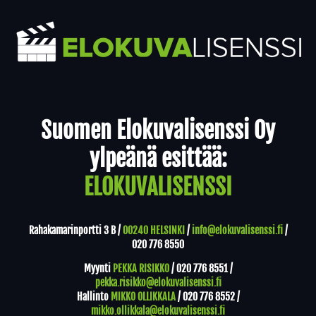
Yhteystiedot
Suomen Elokuvalisenssi Oy
ylpeänä esittää:
ELOKUVALISENSSI
Rahakamarinportti 3 B /
00240 HELSINKI
/
info@elokuvalisenssi.fi
/
020 776 8550
Myynti
PEKKA RISIKKO
/
020 776 8551
/
pekka.risikko@elokuvalisenssi.fi
Hallinto
MIKKO OLLIKKALA
/
020 776 8552
/
mikko.ollikkala@elokuvalisenssi.fi