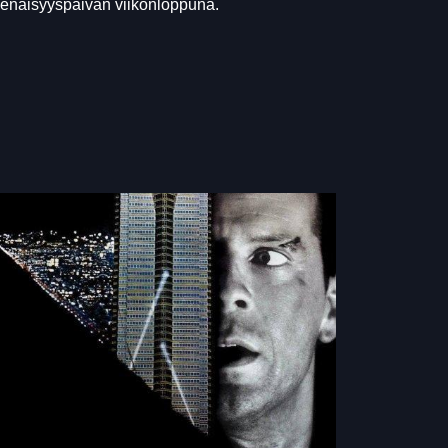
senäisyyspäivän viikonloppuna.