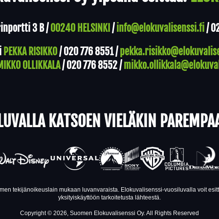
nportti 3 B /
00240 HELSINKI
/
info@elokuvalisenssi.fi
/
0
i
PEKKA RISIKKO
/
020 776 8551
/
pekka.risikko@elokuvalise
MIKKO OLLIKKALA
/
020 776 8552
/
mikko.ollikkala@elokuval
LUVALLA KATSOEN VIELÄKIN PAREMPA
en tekijänoikeuslain mukaan luvanvaraista. Elokuvalisenssi-vuosiluvalla voit esi
yksityiskäyttöön tarkoitetusta lähteestä.
Copyright © 2026, Suomen Elokuvalisenssi Oy. All Rights Reserved