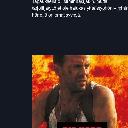
Tapauksella oli silminnäkijäkin, mutta
tarjoilijatyttö ei ole halukas yhteistyöhön – mihi
hänellä on omat syynsä.