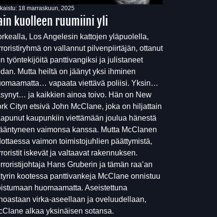
lkaistu:
18 marraskuun, 2025
ain kuolleen ruumiini yli
rkealla, Los Angelesin kattojen yläpuolella,
rroristiryhmä on vallannut pilvenpiirtäjän, ottanut
n työntekijöitä panttivangiksi ja julistaneet
dan. Mutta heiltä on jäänyt yksi ihminen
omaamatta… vapaata viettävä poliisi. Yksin…
synyt… ja kaikkien ainoa toivo. Hän on New
rk Cityn etsivä John McClane, joka on hiljattain
apunut kaupunkiin viettämään joulua hänestä
ääntyneen vaimonsa kanssa. Mutta McClanen
ottaessa vaimon toimistojuhlien päättymistä,
rroristit iskevät ja valtaavat rakennuksen.
rroristijohtaja Hans Gruberin ja tämän raa’an
tyrin kootessa panttivankeja McClane onnistuu
istumaan huomaamatta. Aseistettuna
noastaan virka-aseellaan ja oveluudellaan,
Clane alkaa yksinäisen sotansa.