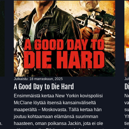
Julkaistu:
18 marraskuun, 2025
Ju
A Good Day to Die Hard
D
Ensimmäistä kertaa New Yorkin kovispoliisi
Ne
McClane löytää itsensä kansainväliseltä
va
maaperältä – Moskovasta. Tällä kertaa hän
su
joutuu kohtaamaan elämänsä suurimman
Yh
n.
haasteen, oman poikansa Jackin, jota ei ole
ti