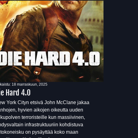
lkaistu:
18 marraskuun, 2025
ie Hard 4.0
w York Cityn etsivä John McClane jakaa
nhojen, hyvien aikojen oikeutta uuden
kupolven terroristeille kun massiivinen,
dysvaltain infrastruktuuriin kohdistuva
etokoneisku on pysäyttää koko maan