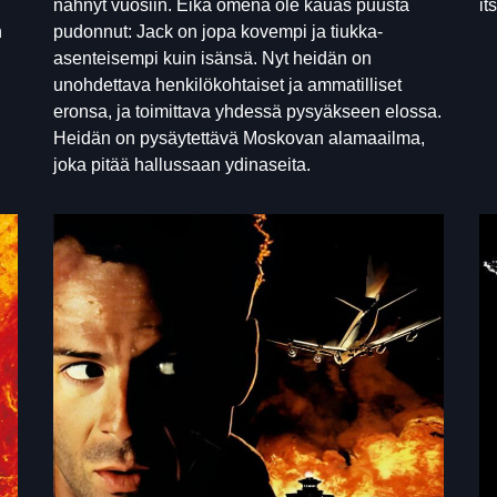
nähnyt vuosiin. Eikä omena ole kauas puusta
it
n
pudonnut: Jack on jopa kovempi ja tiukka-
asenteisempi kuin isänsä. Nyt heidän on
unohdettava henkilökohtaiset ja ammatilliset
eronsa, ja toimittava yhdessä pysyäkseen elossa.
Heidän on pysäytettävä Moskovan alamaailma,
joka pitää hallussaan ydinaseita.