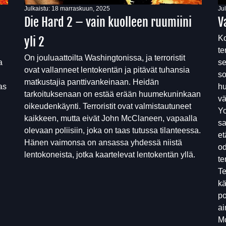
Julkaistu:
18 marraskuun, 2025
Ju
Die Hard 2 – vain kuolleen ruumiini
V
Ko
yli 2
te
On jouluaattoilta Washingtonissa, ja terroristit
a
se
ovat vallanneet lentokentän ja pitävät tuhansia
so
matkustajia panttivankeinaan. Heidän
as
hu
tarkoituksenaan on estää erään huumekuninkaan
vä
oikeudenkäynti. Terroristit ovat valmistautuneet
Yo
kaikkeen, mutta eivät John McClaneen, vapaalla
sa
olevaan poliisiin, joka on taas tutussa tilanteessa.
et
Hänen vaimonsa on ansassa yhdessä niistä
od
lentokoneista, jotka kaartelevat lentokentän yllä.
te
Te
kä
po
ai
Mc