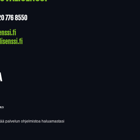
20 776 8550
nssi.fi
isenssi.fi
A
ttää palvelun ohjelmistoa haluamastasi