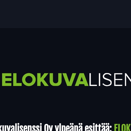
uvalisenssi Oy ylpeänä esittää:
ELOK