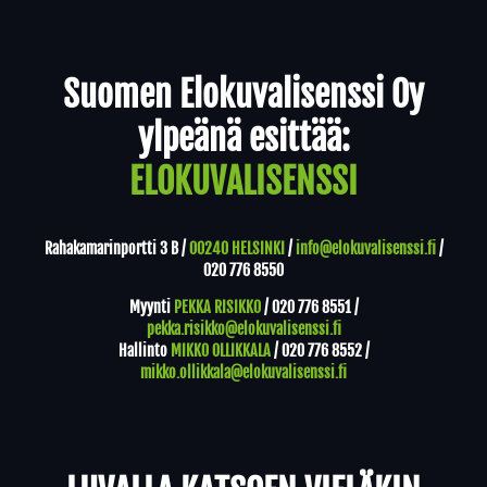
Yhteystiedot
Suomen Elokuvalisenssi Oy
ylpeänä esittää:
ELOKUVALISENSSI
Rahakamarinportti 3 B /
00240 HELSINKI
/
info@elokuvalisenssi.fi
/
020 776 8550
Myynti
PEKKA RISIKKO
/
020 776 8551
/
pekka.risikko@elokuvalisenssi.fi
Hallinto
MIKKO OLLIKKALA
/
020 776 8552
/
mikko.ollikkala@elokuvalisenssi.fi