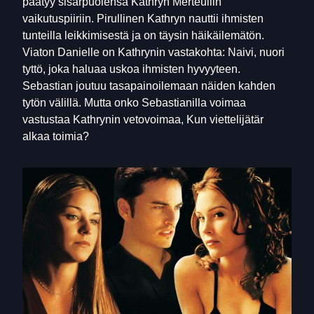
päätyy sisarpuolensa Kathryn Merteuilin
vaikutuspiiriin. Pirullinen Kathryn nauttii ihmisten
tunteilla leikkimisestä ja on täysin häikäilemätön.
Viaton Danielle on Kathrynin vastakohta: Naivi, nuori
tyttö, joka haluaa uskoa ihmisten hyvyyteen.
Sebastian joutuu tasapainoilemaan näiden kahden
tytön välillä. Mutta onko Sebastianilla voimaa
vastustaa Kathrynin vetovoimaa, Kun viettelijätär
alkaa toimia?