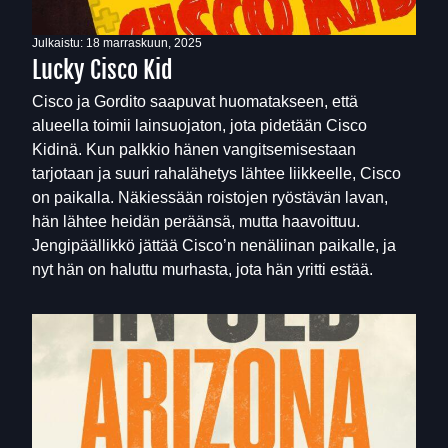
Julkaistu:
18 marraskuun, 2025
Lucky Cisco Kid
Cisco ja Gordito saapuvat huomatakseen, että
alueella toimii lainsuojaton, jota pidetään Cisco
Kidinä. Kun palkkio hänen vangitsemisestaan
tarjotaan ja suuri rahalähetys lähtee liikkeelle, Cisco
on paikalla. Näkiessään roistojen ryöstävän lavan,
hän lähtee heidän peräänsä, mutta haavoittuu.
Jengipäällikkö jättää Cisco’n nenäliinan paikalle, ja
nyt hän on haluttu murhasta, jota hän yritti estää.