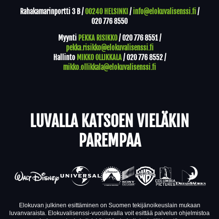
Rahakamarinportti 3 B /
00240 HELSINKI
/
info@elokuvalisenssi.fi
/
020 776 8550
Myynti
PEKKA RISIKKO
/
020 776 8551
/
pekka.risikko@elokuvalisenssi.fi
Hallinto
MIKKO OLLIKKALA
/
020 776 8552
/
mikko.ollikkala@elokuvalisenssi.fi
LUVALLA KATSOEN VIELÄKIN
PAREMPAA
Elokuvan julkinen esittäminen on Suomen tekijänoikeuslain mukaan
luvanvaraista. Elokuvalisenssi-vuosiluvalla voit esittää palvelun ohjelmistoa