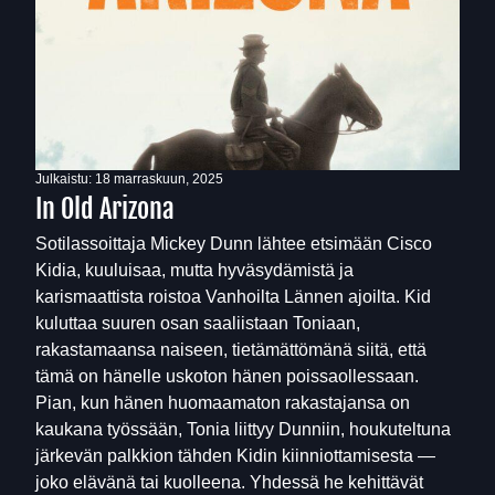
Julkaistu:
18 marraskuun, 2025
In Old Arizona
Sotilassoittaja Mickey Dunn lähtee etsimään Cisco
Kidia, kuuluisaa, mutta hyväsydämistä ja
karismaattista roistoa Vanhoilta Lännen ajoilta. Kid
kuluttaa suuren osan saaliistaan Toniaan,
rakastamaansa naiseen, tietämättömänä siitä, että
tämä on hänelle uskoton hänen poissaollessaan.
Pian, kun hänen huomaamaton rakastajansa on
kaukana työssään, Tonia liittyy Dunniin, houkuteltuna
järkevän palkkion tähden Kidin kiinniottamisesta —
joko elävänä tai kuolleena. Yhdessä he kehittävät