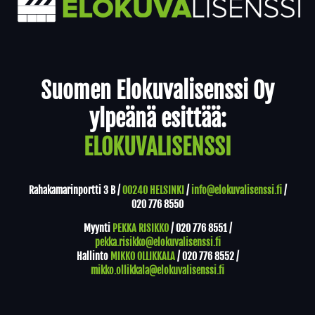
Yhteystiedot
Suomen Elokuvalisenssi Oy
ylpeänä esittää:
ELOKUVALISENSSI
Rahakamarinportti 3 B /
00240 HELSINKI
/
info@elokuvalisenssi.fi
/
020 776 8550
Myynti
PEKKA RISIKKO
/
020 776 8551
/
pekka.risikko@elokuvalisenssi.fi
Hallinto
MIKKO OLLIKKALA
/
020 776 8552
/
mikko.ollikkala@elokuvalisenssi.fi