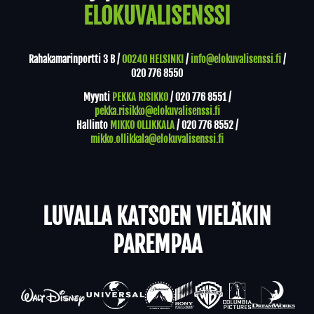
ELOKUVALISENSSI
Rahakamarinportti 3 B /
00240 HELSINKI
/
info@elokuvalisenssi.fi
/
020 776 8550
Myynti
PEKKA RISIKKO
/
020 776 8551
/
pekka.risikko@elokuvalisenssi.fi
Hallinto
MIKKO OLLIKKALA
/
020 776 8552
/
mikko.ollikkala@elokuvalisenssi.fi
LUVALLA KATSOEN VIELÄKIN
PAREMPAA