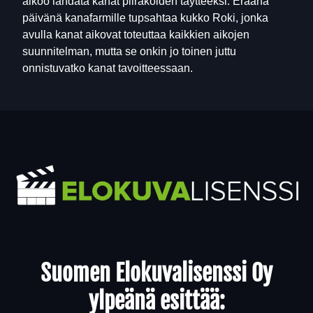
aikoo lahdata kanat piirakoiden täytteeksi. Eräänä
päivänä kanafarmille tupsahtaa kukko Roki, jonka
avulla kanat aikovat toteuttaa kaikkien aikojen
suunnitelman, mutta se onkin jo toinen juttu
onnistuvatko kanat tavoitteessaan.
Yhteystiedot
Suomen Elokuvalisenssi Oy
ylpeänä esittää: