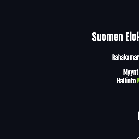
Yhteystiedot
Suomen Elok
Rahakamari
Myynt
Hallinto