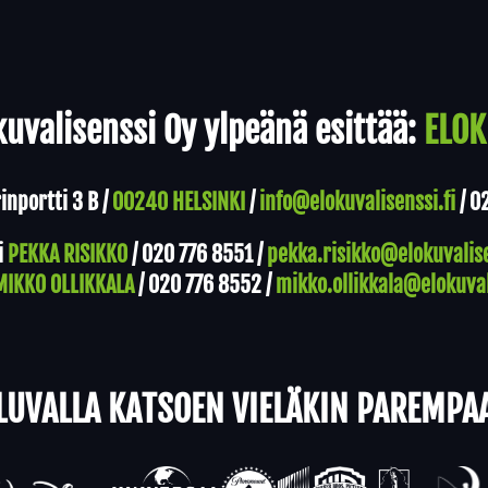
uvalisenssi Oy ylpeänä esittää:
ELOK
nportti 3 B /
00240 HELSINKI
/
info@elokuvalisenssi.fi
/
0
i
PEKKA RISIKKO
/
020 776 8551
/
pekka.risikko@elokuvalise
MIKKO OLLIKKALA
/
020 776 8552
/
mikko.ollikkala@elokuval
LUVALLA KATSOEN VIELÄKIN PAREMPA