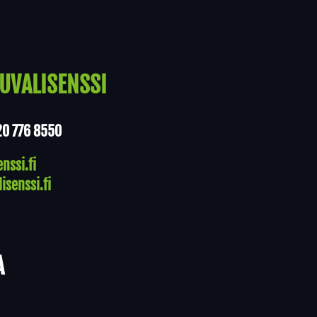
UVALISENSSI
20 776 8550
nssi.fi
isenssi.fi
A